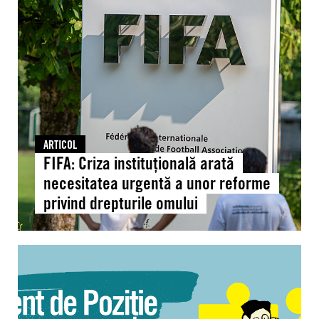
instituțională
arată
necesitatea
urgentă
a
unor
reforme
privind
ARTICOL
drepturile
FIFA: Criza instituțională arată
omului
necesitatea urgentă a unor reforme
privind drepturile omului
Moldova:
Document
de
poziție