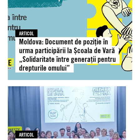
în
urma
participării
la
Școala
ARTICOL
de
Moldova: Document de poziție în
Vară
urma participării la Școala de Vară
„Solidaritate
„Solidaritate între generații pentru
între
drepturile omului”
generații
pentru
drepturile
Moldova:
omului”
Peste
40
de
cadre
didactice
și
ARTICOL