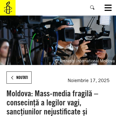
SKIP
TO
MAIN
CONTENT
© Amnesty International Moldova
NOUTATI
Noiembrie 17, 2025
Moldova: Mass-media fragilă –
consecință a legilor vagi,
sancțiunilor nejustificate și