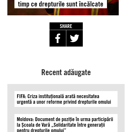
timp ce drepturile sunt încălcate
corporațiilor
și
eșecul
politic,
SHARE
în
timp
ce
drepturile
sunt
încălcate
Recent adăugate
FIFA: Criza instituțională arată necesitatea
urgentă a unor reforme privind drepturile omului
Moldova: Document de poziție în urma participării
la Școala de Vară „Solidaritate între generații
pentru drepturile omului”