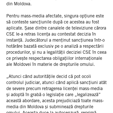
din Moldova.
Pentru mass-media afectate, singura opțiune este
să conteste sancțiunile după ce acestea au fost
aplicate. Șase dintre canalele de televiziune cărora
CSE le-a retras licența au contestat decizia în
instanță. Judecătorul a menținut sancțiunea într-o
hotărâre bazată exclusiv pe o analiză a respectării
procedurilor, și nu a legalității deciziei CSE în ceea
ce privește respectarea obligațiilor internaționale
ale Moldovei în materie de drepturile omului.
„Atunci când autoritățile decid că pot ocoli
controlul judiciar, atunci când aplică sancțiuni atât
de severe precum retragerea licenței mass-media
și adoptă în grabă o legislație care „legalizează”
această abordare, acesta prejudiciază toate mass-
media din Moldova și subminează drepturile
omului. Aceasta duce la autocenzură, reprimă