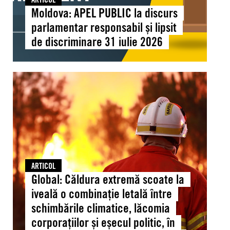
discriminare
Moldova: APEL PUBLIC la discurs
31
parlamentar responsabil și lipsit
iulie
de discriminare 31 iulie 2026
2026
Global:
Căldura
extremă
scoate
la
iveală
o
combinație
ARTICOL
letală
Global: Căldura extremă scoate la
între
iveală o combinație letală între
schimbările
schimbările climatice, lăcomia
climatice,
corporațiilor și eșecul politic, în
lăcomia