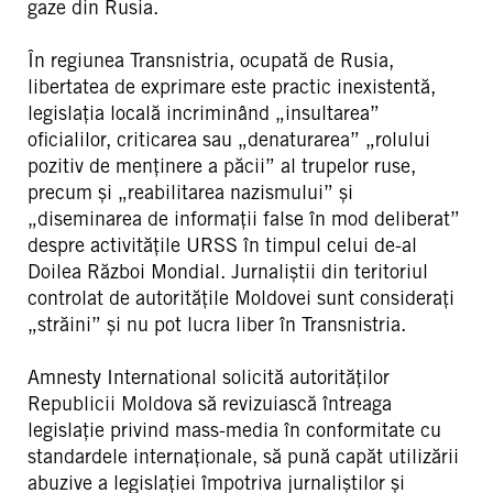
gaze din Rusia.
În regiunea Transnistria, ocupată de Rusia,
libertatea de exprimare este practic inexistentă,
legislația locală incriminând „insultarea”
oficialilor, criticarea sau „denaturarea” „rolului
pozitiv de menținere a păcii” al trupelor ruse,
precum și „reabilitarea nazismului” și
„diseminarea de informații false în mod deliberat”
despre activitățile URSS în timpul celui de-al
Doilea Război Mondial. Jurnaliștii din teritoriul
controlat de autoritățile Moldovei sunt considerați
„străini” și nu pot lucra liber în Transnistria.
Amnesty International solicită autorităților
Republicii Moldova să revizuiască întreaga
legislație privind mass-media în conformitate cu
standardele internaționale, să pună capăt utilizării
abuzive a legislației împotriva jurnaliștilor și