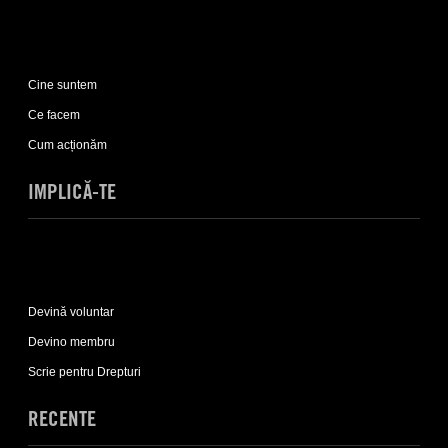
Expand
Despre
Cine suntem
noi
sub-
Ce facem
list
Cum acționăm
IMPLICĂ-TE
Expand
Implică-
Devină voluntar
te
sub-
Devino membru
list
Scrie pentru Drepturi
RECENTE