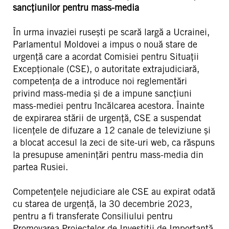
sancțiunilor pentru mass-media
În urma invaziei rusești pe scară largă a Ucrainei,
Parlamentul Moldovei a impus o nouă stare de
urgență care a acordat Comisiei pentru Situații
Excepționale (CSE), o autoritate extrajudiciară,
competența de a introduce noi reglementări
privind mass-media și de a impune sancțiuni
mass-mediei pentru încălcarea acestora. Înainte
de expirarea stării de urgență, CSE a suspendat
licențele de difuzare a 12 canale de televiziune și
a blocat accesul la zeci de site-uri web, ca răspuns
la presupuse amenințări pentru mass-media din
partea Rusiei.
Competențele nejudiciare ale CSE au expirat odată
cu starea de urgență, la 30 decembrie 2023,
pentru a fi transferate Consiliului pentru
Promovarea Proiectelor de Investiții de Importanță