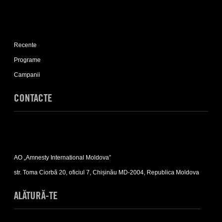
Expand
Recente
Recente
sub-
list
Programe
Campanii
CONTACTE
Expand
Contacte
AO „Amnesty International Moldova”
sub-
list
str. Toma Ciorbă 20, oficiul 7, Chișinău MD-2004, Republica Moldova
ALĂTURĂ-TE