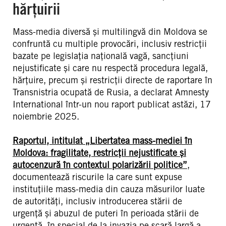
hărțuirii
Mass-media diversă și multilingvă din Moldova se
confruntă cu multiple provocări, inclusiv restricții
bazate pe legislația națională vagă, sancțiuni
nejustificate și care nu respectă procedura legală,
hărțuire, precum și restricții directe de raportare în
Transnistria ocupată de Rusia, a declarat Amnesty
International într-un nou raport publicat astăzi, 17
noiembrie 2025.
Raportul, intitulat „Libertatea mass-mediei în
Moldova: fragilitate, restricții nejustificate și
autocenzură în contextul polarizării politice”
,
documentează riscurile la care sunt expuse
instituțiile mass-media din cauza măsurilor luate
de autorități, inclusiv introducerea stării de
urgență și abuzul de puteri în perioada stării de
urgență, în special de la invazia pe scară largă a