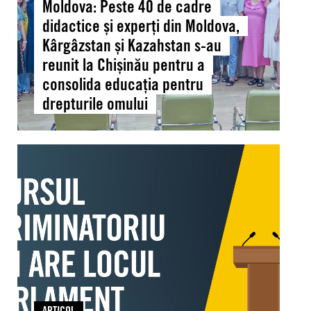
Moldova: Peste 40 de cadre
experți
din
didactice și experți din Moldova,
Moldova,
Kârgâzstan și Kazahstan s-au
Kârgâzstan
reunit la Chișinău pentru a
și
consolida educația pentru
Kazahstan
drepturile omului
s-
au
reunit
Moldova:
la
APEL
Chișinău
PUBLIC
pentru
la
a
discurs
consolida
parlamentar
educația
responsabil
pentru
și
drepturile
lipsit
omului
de
ARTICOL