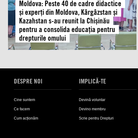
din
Moldova: Peste 40 de cadre didactice
Moldova,
și experți din Moldova, Kârgâzstan și
Kârgâzstan
Kazahstan s-au reunit la Chișinău
și
pentru a consolida educația pentru
Kazahstan
drepturile omului
s-
au
reunit
la
Chișinău
pentru
DESPRE NOI
IMPLICĂ-TE
a
consolida
educația
Cine suntem
Devină voluntar
pentru
Ce facem
Devino membru
drepturile
Cum acționăm
Scrie pentru Drepturi
omului
Expand
Expand