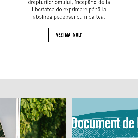
drepturilor omului, începând de la
libertatea de exprimare până la
abolirea pedepsei cu moartea.
VEZI MAI MULT
Moldova:
Document
de
poziție
în