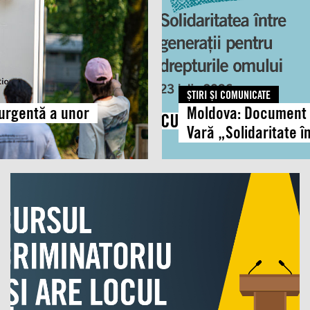
urma
participării
la
Școala
de
Vară
ŞTIRI ŞI COMUNICATE
„Solidaritate
 urgentă a unor
Moldova: Document d
între
Vară „Solidaritate î
generații
pentru
drepturile
Moldova:
omului”
APEL
PUBLIC
la
discurs
parlamentar
responsabil
și