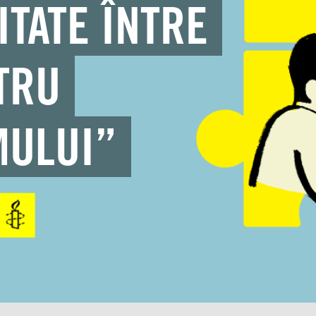
ITATE ÎNTRE
TRU
MULUI”