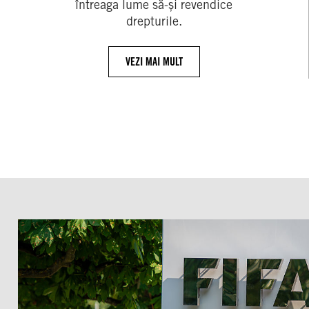
întreaga lume să-și revendice
drepturile.
VEZI MAI MULT
FIFA:
Criza
instituțională
arată
necesitatea