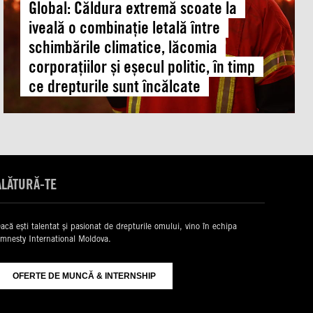
letală
Global: Căldura extremă scoate la
între
iveală o combinație letală între
schimbările
schimbările climatice, lăcomia
climatice,
corporațiilor și eșecul politic, în timp
lăcomia
ce drepturile sunt încălcate
corporațiilor
și
eșecul
politic,
în
timp
ALĂTURĂ-TE
ce
drepturile
sunt
acă ești talentat și pasionat de drepturile omului, vino în echipa
încălcate
mnesty International Moldova.
OFERTE DE MUNCĂ & INTERNSHIP