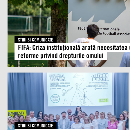
urgentă
a
unor
reforme
privind
drepturile
ŞTIRI ŞI COMUNICATE
omului
FIFA: Criza instituțională arată necesitatea
reforme privind drepturile omului
Moldova:
Peste
40
de
cadre
didactice
și
experți
ŞTIRI ŞI COMUNICATE