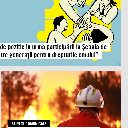
e poziție în urma participării la Școala de
ntre generații pentru drepturile omului”
Global:
Căldura
extremă
scoate
la
iveală
o
combinație
ŞTIRI ŞI COMUNICATE