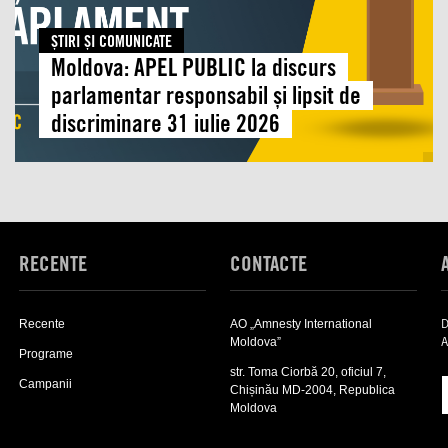
lipsit
de
ŞTIRI ŞI COMUNICATE
discriminare
Moldova: APEL PUBLIC la discurs
31
parlamentar responsabil și lipsit de
iulie
discriminare 31 iulie 2026
2026
RECENTE
CONTACTE
D
Recente
AO „Amnesty International
A
Moldova”
Programe
str. Toma Ciorbă 20, oficiul 7,
Campanii
Chișinău MD-2004, Republica
Moldova
Expand