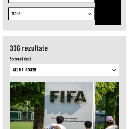
specific
topics
from
TAGURI
the
list
of
available
336 rezultate
taxonomies.
Sortează după