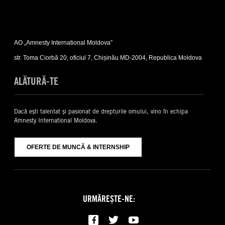
Expand
Contacte
AO „Amnesty International Moldova”
sub-
list
str. Toma Ciorbă 20, oficiul 7, Chișinău MD-2004, Republica Moldova
ALĂTURĂ-TE
Dacă ești talentat și pasionat de drepturile omului, vino în echipa
Amnesty International Moldova.
OFERTE DE MUNCĂ & INTERNSHIP
URMĂREȘTE-NE: