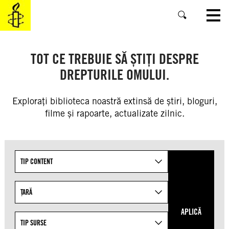
SKIP
TO
MAIN
CONTENT
TOT CE TREBUIE SĂ ȘTIȚI DESPRE
DREPTURILE OMULUI.
Explorați biblioteca noastră extinsă de știri, bloguri,
filme și rapoarte, actualizate zilnic.
Refine
TIP CONTENT
your
search
results
ȚARĂ
by
APLICĂ
targeting
TIP SURSE