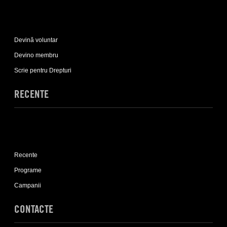
Expand
Implică-
Devină voluntar
te
sub-
Devino membru
list
Scrie pentru Drepturi
RECENTE
Expand
Recente
Recente
sub-
list
Programe
Campanii
CONTACTE