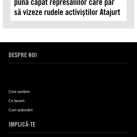
pună capăt represaliilor care par
să vizeze rudele activiștilor Atajurt
DESPRE NOI
Expand
Despre
Cine suntem
noi
sub-
Ce facem
list
Cum acționăm
IMPLICĂ-TE