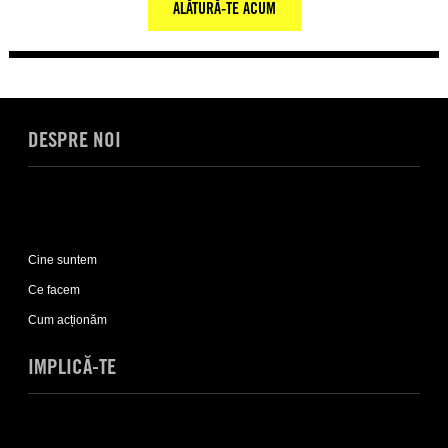
ALĂTURĂ-TE ACUM
DESPRE NOI
Expand
Despre
Cine suntem
noi
sub-
Ce facem
list
Cum acționăm
IMPLICĂ-TE