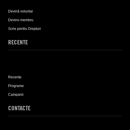
Expand
Implică-
Devină voluntar
te
sub-
Devino membru
list
Scrie pentru Drepturi
RECENTE
Expand
Recente
Recente
sub-
list
Programe
Campanii
CONTACTE