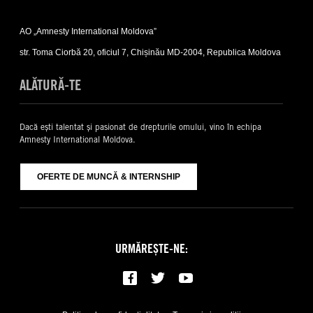
Expand
Contacte
AO „Amnesty International Moldova”
sub-
list
str. Toma Ciorbă 20, oficiul 7, Chișinău MD-2004, Republica Moldova
ALĂTURĂ-TE
Dacă ești talentat și pasionat de drepturile omului, vino în echipa
Amnesty International Moldova.
OFERTE DE MUNCĂ & INTERNSHIP
URMĂREȘTE-NE: