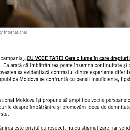
y International
n campania
„CU VOCE TARE! Cere o lume în care drepturile
Ea arată că îmbătrânirea poate însemna continuitate și co
povestea sa evidențiază contrastul dintre experiențe diferit
publica Moldova se confruntă cu pensii insuficiente, lipsă 
onal Moldova își propune să amplifice vocile persoanelor î
tipurile despre îmbătrânire și promovăm ideea de demnitate 
sta.
irea este privită cu respect, nu cu stigmatizare, iar solida