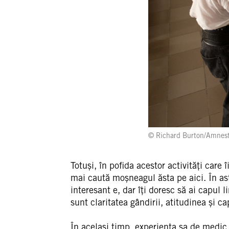
© Richard Burton/Amnesty
Totuși, în pofida acestor activități care î
mai caută moșneagul ăsta pe aici. În ast
interesant e, dar îți doresc să ai capul
sunt claritatea gândirii, atitudinea și 
În același timp, experiența sa de medic 