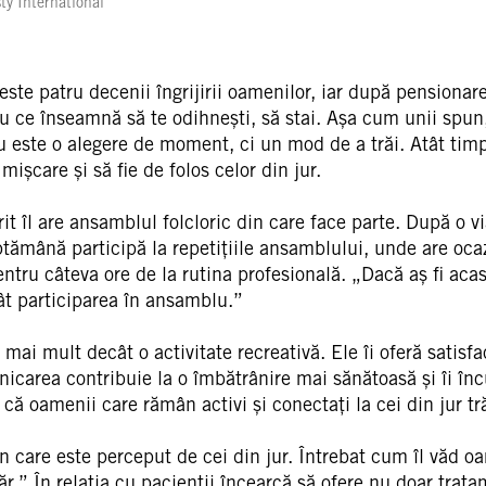
y International
peste patru decenii îngrijirii oamenilor, iar după pensiona
iu ce înseamnă să te odihnești, să stai. Așa cum unii spu
u este o alegere de moment, ci un mod de a trăi. Atât timp
ișcare și să fie de folos celor din jur.
it îl are ansamblul folcloric din care face parte. După o v
ăptămână participă la repetițiile ansamblului, unde are oca
tru câteva ore de la rutina profesională. „Dacă aș fi acasă
ât participarea în ansamblu.”
 mai mult decât o activitate recreativă. Ele îi oferă satisfa
carea contribuie la o îmbătrânire mai sănătoasă și îi încur
s că oamenii care rămân activi și conectați la cei din jur t
în care este perceput de cei din jur. Întrebat cum îl văd o
r.” În relația cu pacienții încearcă să ofere nu doar tratam