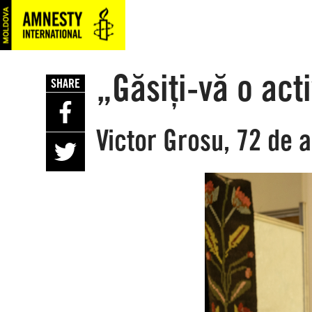
SKIP
TO
MAIN
CONTENT
„Găsiți-vă o act
SHARE
Victor Grosu, 72 de a