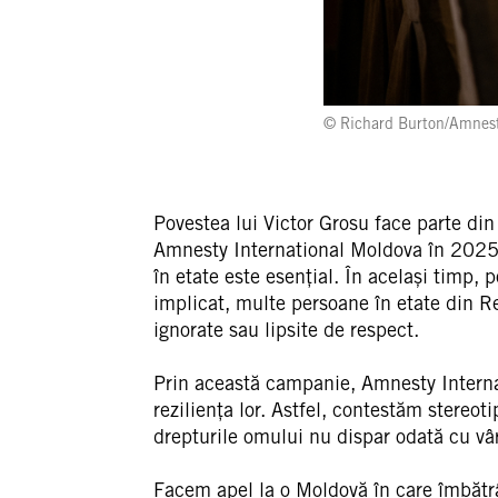
© Richard Burton/Amnest
Povestea lui Victor Grosu face parte di
Amnesty International Moldova în 2025. 
în etate este esențial. În același timp, 
implicat, multe persoane în etate din Re
ignorate sau lipsite de respect.
Prin această campanie, Amnesty Internati
reziliența lor. Astfel, contestăm stereo
drepturile omului nu dispar odată cu vâr
Facem apel la o Moldovă în care îmbătrân