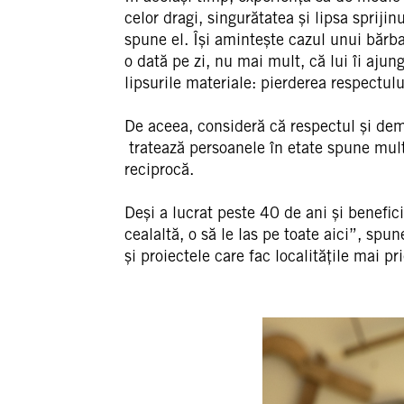
celor dragi, singurătatea și lipsa sprijin
spune el. Își amintește cazul unui bărb
o dată pe zi, nu mai mult, că lui îi aju
lipsurile materiale: pierderea respectul
De aceea, consideră că respectul și demni
tratează persoanele în etate spune multe 
reciprocă.
Deși a lucrat peste 40 de ani și benefi
cealaltă, o să le las pe toate aici”, spu
și proiectele care fac localitățile mai pr