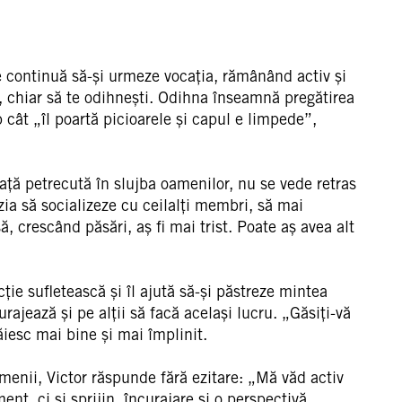
re continuă să-și urmeze vocația, rămânând activ și
n, chiar să te odihnești. Odihna înseamnă pregătirea
 cât „îl poartă picioarele și capul e limpede”,
iață petrecută în slujba oamenilor, nu se vede retras
zia să socializeze cu ceilalți membri, să mai
, crescând păsări, aș fi mai trist. Poate aș avea alt
cție sufletească și îl ajută să-și păstreze mintea
ajează și pe alții să facă același lucru. „Găsiți-vă
răiesc mai bine și mai împlinit.
amenii, Victor răspunde fără ezitare: „Mă văd activ
ent, ci și sprijin, încurajare și o perspectivă