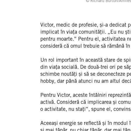
© Richard Burton/Amnest
Victor, medic de profesie, și-a dedicat 
implicat în viața comunității. „Eu nu șt
pentru moarte.” Pentru el, activitatea n
consideră că omul trebuie să rămână în m
Un rol important în această stare de spir
din viața socială. De două-trei ori pe s
schimbe noutăți și să se deconecteze pen
hobby, dar până atunci nu am altul dec
Pentru Victor, aceste întâlniri reprezintă
activă. Consideră că implicarea și comuni
o activitate, nu stați”, spune el, convin
Aceeași energie se reflectă și în modul 
și mai tânăr, nu chiar tânăr, dar mai tână