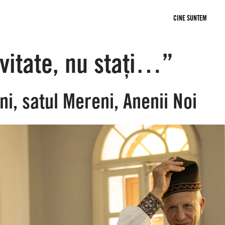
CINE SUNTEM
SEMNEAZĂ
DEVINO MEMBRU
DONEAZĂ
P
ivitate, nu stați…”
Expand sub-list
ni, satul Mereni, Anenii Noi