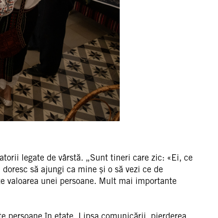
atorii legate de vârstă. „Sunt tineri care zic: «Ei, ce
i doresc să ajungi ca mine și o să vezi ce de
ește valoarea unei persoane. Mult mai importante
te persoane în etate. Lipsa comunicării, pierderea