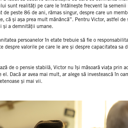
ului sunt realități pe care le întâlnește frecvent la semenii
at de peste 86 de ani, rămas singur, despre care un membru
nge, că și așa prea mult mănâncă”. Pentru Victor, astfel de
ui și a demnității umane.
tatea persoanelor în etate trebuie să fie o responsabilitat
despre valorile pe care le are și despre capacitatea sa de 
ciază de o pensie stabilă, Victor nu își măsoară viața pri
ne el. Dacă ar avea mai mult, ar alege să investească în oa
ietenoase și mai vii.