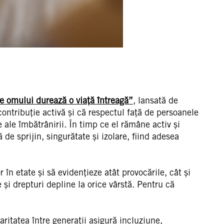
 omului durează o viață întreagă”
, lansată de
ntribuție activă și că respectul față de persoanele
e ale îmbătrânirii. În timp ce el rămâne activ și
de sprijin, singurătate și izolare, fiind adesea
n etate și să evidențieze atât provocările, cât și
și drepturi depline la orice vârstă. Pentru că
ritatea între generații asigură incluziune,