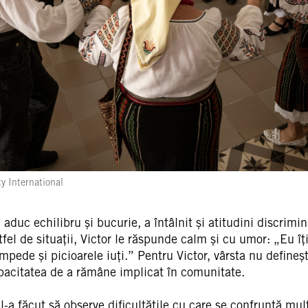
 International
i aduc echilibru și bucurie, a întâlnit și atitudini discrimin
fel de situații, Victor le răspunde calm și cu umor: „Eu îț
 limpede și picioarele iuți.” Pentru Victor, vârsta nu defin
capacitatea de a rămâne implicat în comunitate.
l-a făcut să observe dificultățile cu care se confruntă mul