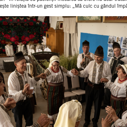
găsește liniștea într-un gest simplu: „Mă culc cu gândul împ