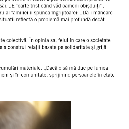
 săi. „E foarte trist când văd oameni obișduiți”,
 al familiei îi spunea îngrijitoarei: „Dă-i mâncare
 situații reflectă o problemă mai profundă decât
e colectivă. În opinia sa, felul în care o societate
a construi relații bazate pe solidaritate și grijă
n acumulări materiale. „Dacă o să mă duc pe lumea
meni și în comunitate, sprijinind persoanele în etate