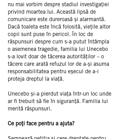
nu mai vorbim despre stadiul investigației
privind moartea lui. Această lipsă de
comunicare este dureroasă și alarmantă.
Dacă toaleta este încă folosită, viețile altor
copii sunt puse în pericol. În loc de
răspunsuri despre cum s-a putut întâmpla
o asemenea tragedie, familia lui Unecebo
s-a lovit doar de tăcerea autorităților – o
tăcere care arată refuzul lor de a-și asuma
responsabilitatea pentru eșecul de a-i
proteja dreptul la viață.
Unecebo și-a pierdut viața într-un loc unde
ar fi trebuit să fie în siguranță. Familia lui
merită răspunsuri.
Ce poți face pentru a ajuta?
Semnează petiția și cere dreptate pentru