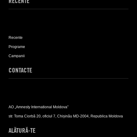
RECENTE
Expand
Recente
Recente
sub-
list
Programe
Campanii
CONTACTE
Expand
Contacte
AO „Amnesty International Moldova”
sub-
list
str. Toma Ciorbă 20, oficiul 7, Chișinău MD-2004, Republica Moldova
ALĂTURĂ-TE