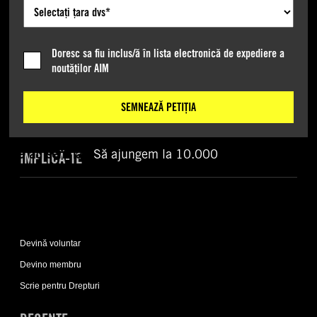
Field
Doresc sa fiu inclus/ă în lista electronică de expediere a
Expand
noutăților AIM
Despre
Cine suntem
noi
sub-
Ce facem
SEMNEAZĂ PETIȚIA
list
Cum acționăm
9 au semnat.
Să ajungem la 10.000
IMPLICĂ-TE
1%
Expand
Implică-
Devină voluntar
te
sub-
Devino membru
list
Scrie pentru Drepturi