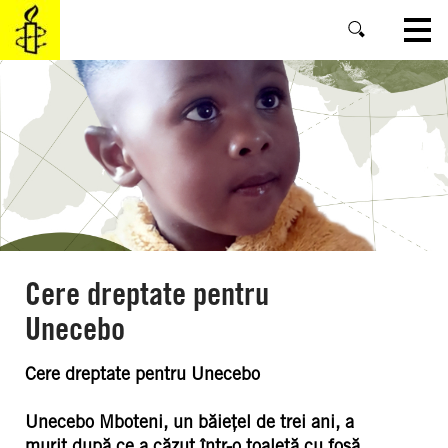
SKIP
TO
MAIN
CONTENT
Cere dreptate pentru
Unecebo
Cere dreptate pentru Unecebo
Unecebo Mboteni, un băiețel de trei ani, a
murit după ce a căzut într-o toaletă cu fosă