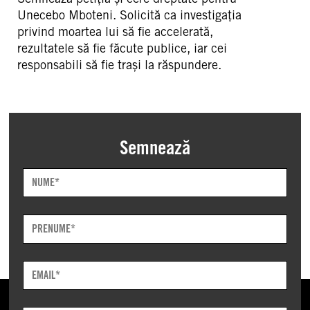
Unecebo Mboteni. Solicită ca investigația
privind moartea lui să fie accelerată,
rezultatele să fie făcute publice, iar cei
responsabili să fie trași la răspundere.
Semnează
Nume.
Required
Field
Prenume.
Required
Field
Email
Address.
Required
DESPRE NOI