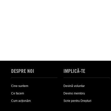
DESPRE NOI
IMPLICĂ-TE
Cine suntem
Devină voluntar
Ce facem
Devino membru
Cum acționăm
Scrie pentru Drepturi