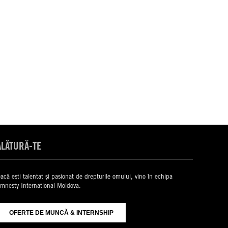
ALĂTURĂ-TE
acă ești talentat și pasionat de drepturile omului, vino în echipa
mnesty International Moldova.
OFERTE DE MUNCĂ & INTERNSHIP