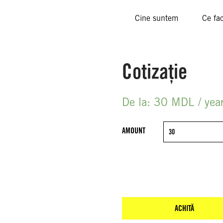
Cine suntem
Ce fa
Semnează
Devino membru
Donează
Ştiri şi
Publica
Sc
Expand sub-list
Expa
Cotizație
De la:
30
MDL
/ yea
AMOUNT
ACHITĂ