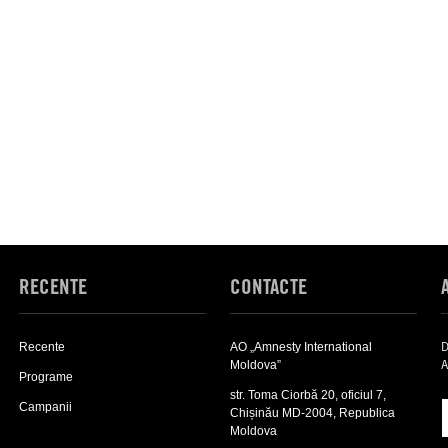
RECENTE
CONTACTE
D
Recente
AO „Amnesty International
A
Moldova”
Programe
str. Toma Ciorbă 20, oficiul 7,
Campanii
Chișinău MD-2004, Republica
Moldova