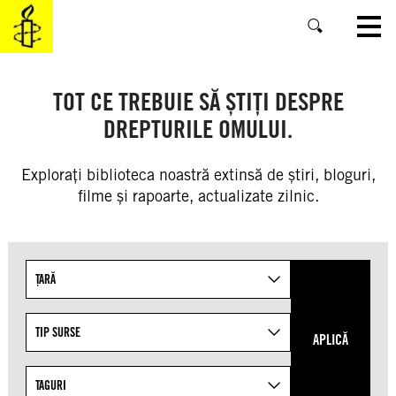
SKIP
TO
MAIN
CONTENT
TOT CE TREBUIE SĂ ȘTIȚI DESPRE
DREPTURILE OMULUI.
Explorați biblioteca noastră extinsă de știri, bloguri,
filme și rapoarte, actualizate zilnic.
Refine
ȚARĂ
your
search
results
TIP SURSE
APLICĂ
by
targeting
TAGURI