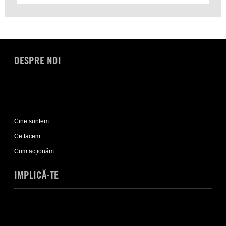
DESPRE NOI
Expand
Despre
Cine suntem
noi
sub-
Ce facem
list
Cum acționăm
IMPLICĂ-TE
Expand