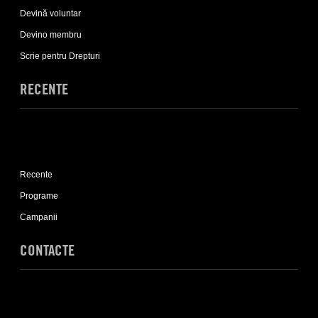
Implică-
Devină voluntar
te
sub-
Devino membru
list
Scrie pentru Drepturi
RECENTE
Expand
Recente
Recente
sub-
list
Programe
Campanii
CONTACTE
Expand