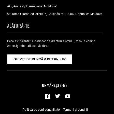
Contacte
AO „Amnesty International Moldova”
sub-
list
str. Toma Ciorbă 20, oficiul 7, Chișinău MD-2004, Republica Moldova
ALĂTURĂ-TE
Dacă ești talentat și pasionat de drepturile omului, vino în echipa
Amnesty International Moldova.
OFERTE DE MUNCĂ & INTERNSHIP
URMĂREȘTE-NE:
Politica de confidențialitate
Termeni și condiții