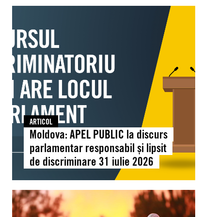
reunit
Moldova:
la
APEL
Chișinău
PUBLIC
pentru
la
a
discurs
consolida
parlamentar
educația
responsabil
pentru
și
drepturile
lipsit
omului
de
ARTICOL
discriminare
Moldova: APEL PUBLIC la discurs
31
parlamentar responsabil și lipsit
iulie
de discriminare 31 iulie 2026
2026
Global:
Căldura