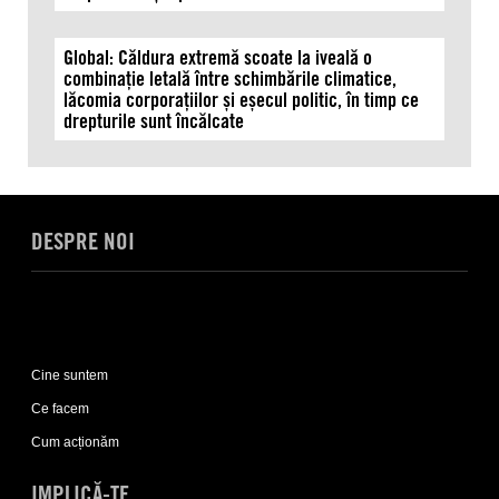
Global: Căldura extremă scoate la iveală o
combinație letală între schimbările climatice,
lăcomia corporațiilor și eșecul politic, în timp ce
drepturile sunt încălcate
DESPRE NOI
Expand
Despre
Cine suntem
noi
sub-
Ce facem
list
Cum acționăm
IMPLICĂ-TE