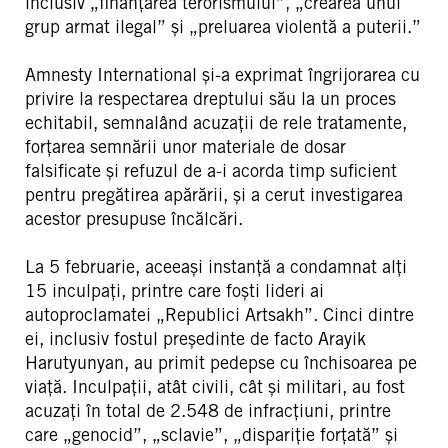
inclusiv „finanțarea terorismului”, „crearea unui
grup armat ilegal” și „preluarea violentă a puterii.”
Amnesty International și-a exprimat îngrijorarea cu
privire la respectarea dreptului său la un proces
echitabil, semnalând acuzații de rele tratamente,
forțarea semnării unor materiale de dosar
falsificate și refuzul de a-i acorda timp suficient
pentru pregătirea apărării, și a cerut investigarea
acestor presupuse încălcări.
La 5 februarie, aceeași instanță a condamnat alți
15 inculpați, printre care foști lideri ai
autoproclamatei „Republici Artsakh”. Cinci dintre
ei, inclusiv fostul președinte de facto
Arayik
Harutyunyan
, au primit pedepse cu închisoarea pe
viață. Inculpații, atât civili, cât și militari, au fost
acuzați în total de 2.548 de infracțiuni, printre
care „genocid”, „sclavie”, „dispariție forțată” și