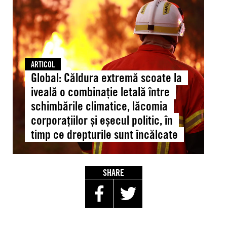
extremă
scoate
la
iveală
o
combinație
ARTICOL
letală
Global: Căldura extremă scoate la
între
iveală o combinație letală între
schimbările
schimbările climatice, lăcomia
climatice,
corporațiilor și eșecul politic, în
lăcomia
timp ce drepturile sunt încălcate
corporațiilor
și
eșecul
politic,
SHARE
în
timp
ce
drepturile