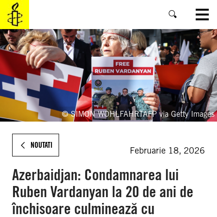
SKIP
TO
MAIN
CONTENT
© SIMON WOHLFAHRTAFP via Getty Images
NOUTATI
Februarie 18, 2026
Azerbaidjan: Condamnarea lui
Ruben Vardanyan la 20 de ani de
închisoare culminează cu