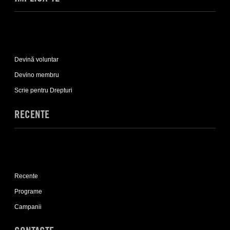
Expand
Implică-
Devină voluntar
te
sub-
Devino membru
list
Scrie pentru Drepturi
RECENTE
Expand
Recente
Recente
sub-
list
Programe
Campanii