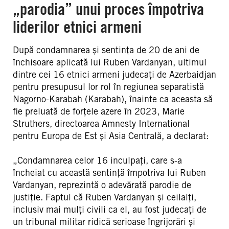
„parodia” unui proces împotriva
liderilor etnici armeni
După condamnarea și sentința de 20 de ani de
închisoare aplicată lui Ruben Vardanyan, ultimul
dintre cei 16 etnici armeni judecați de Azerbaidjan
pentru presupusul lor rol în regiunea separatistă
Nagorno-Karabah (Karabah), înainte ca aceasta să
fie preluată de forțele azere în 2023, Marie
Struthers, directoarea Amnesty International
pentru Europa de Est și Asia Centrală, a declarat:
„Condamnarea celor 16 inculpați, care s-a
încheiat cu această sentință împotriva lui Ruben
Vardanyan, reprezintă o adevărată parodie de
justiție. Faptul că Ruben Vardanyan și ceilalți,
inclusiv mai mulți civili ca el, au fost judecați de
un tribunal militar ridică serioase îngrijorări și