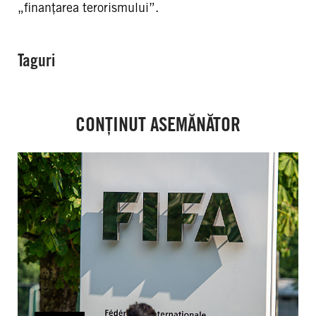
„finanțarea terorismului”.
Taguri
CONȚINUT ASEMĂNĂTOR
FIFA:
Criza
instituțională
arată
necesitatea
urgentă
a
unor
reforme
privind