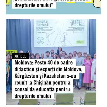
drepturile omului”
generații
pentru
drepturile
Moldova:
omului”
Peste
40
de
cadre
didactice
și
ARTICOL
Moldova: Peste 40 de cadre
experți
din
didactice și experți din Moldova,
Moldova,
Kârgâzstan și Kazahstan s-au
Kârgâzstan
reunit la Chișinău pentru a
și
consolida educația pentru
Kazahstan
drepturile omului
s-
au