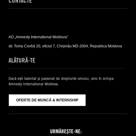
CONTACTE
Expand
Contacte
AO „Amnesty International Moldova”
sub-
list
str. Toma Ciorbă 20, oficiul 7, Chișinău MD-2004, Republica Moldova
ALĂTURĂ-TE
Dacă ești talentat și pasionat de drepturile omului, vino în echipa
Amnesty International Moldova.
OFERTE DE MUNCĂ & INTERNSHIP
URMĂREȘTE-NE: