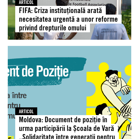
ARTICOL
drepturile
FIFA: Criza instituțională arată
omului
necesitatea urgentă a unor reforme
privind drepturile omului
Moldova:
Document
de
poziție
în
urma
participării
la
Școala
ARTICOL
de
Moldova: Document de poziție în
Vară
urma participării la Școala de Vară
„Solidaritate
„Solidaritate între generații pentru
între