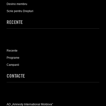
sub-
Devino membru
list
Scrie pentru Drepturi
RECENTE
Expand
Recente
Recente
sub-
list
Programe
Campanii
CONTACTE
Expand
Contacte
AO „Amnesty International Moldova”