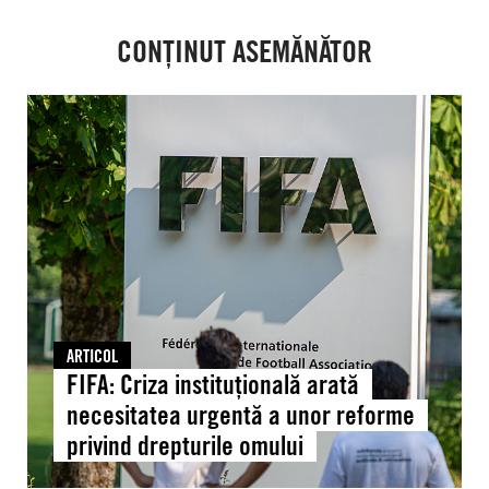
CONȚINUT ASEMĂNĂTOR
FIFA:
Criza
instituțională
arată
necesitatea
urgentă
a
unor
reforme
privind
ARTICOL
drepturile
FIFA: Criza instituțională arată
omului
necesitatea urgentă a unor reforme
privind drepturile omului