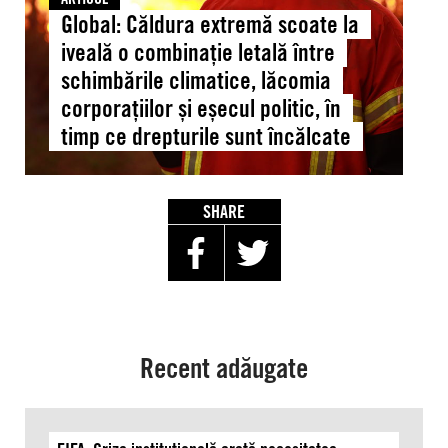
letală
Global: Căldura extremă scoate la
între
iveală o combinație letală între
schimbările
schimbările climatice, lăcomia
climatice,
corporațiilor și eșecul politic, în
lăcomia
timp ce drepturile sunt încălcate
corporațiilor
și
eșecul
politic,
SHARE
în
timp
ce
drepturile
sunt
încălcate
Recent adăugate