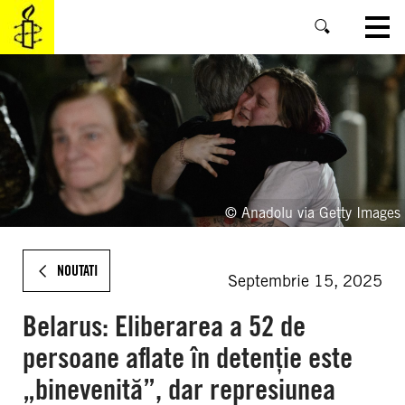
SKIP
TO
MAIN
CONTENT
© Anadolu via Getty Images
NOUTATI
Septembrie 15, 2025
Belarus: Eliberarea a 52 de
persoane aflate în detenție este
„binevenită”, dar represiunea