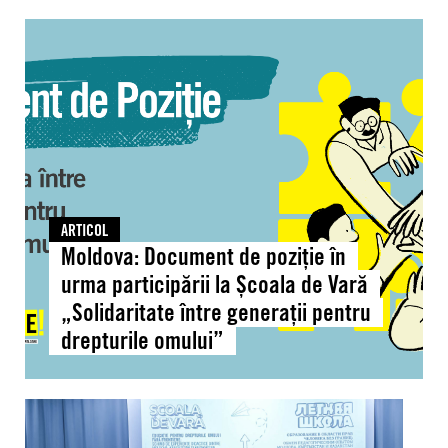
Moldova:
Document
de
poziție
în
urma
participării
la
Școala
ARTICOL
de
Moldova: Document de poziție în
Vară
urma participării la Școala de Vară
„Solidaritate
„Solidaritate între generații pentru
între
drepturile omului”
generații
pentru
drepturile
Moldova:
omului”
Peste