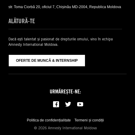
sub-
list
str. Toma Ciorbă 20, oficiul 7, Chișinău MD-2004, Republica Moldova
ALĂTURĂ-TE
Dacă ești talentat și pasionat de drepturile omului, vino în echipa
Amnesty International Moldova.
OFERTE DE MUNCĂ & INTERNSHIP
URMĂREȘTE-NE:
Politica de confidențialitate
Termeni și condiții
© 2026 Amnesty International Moldova