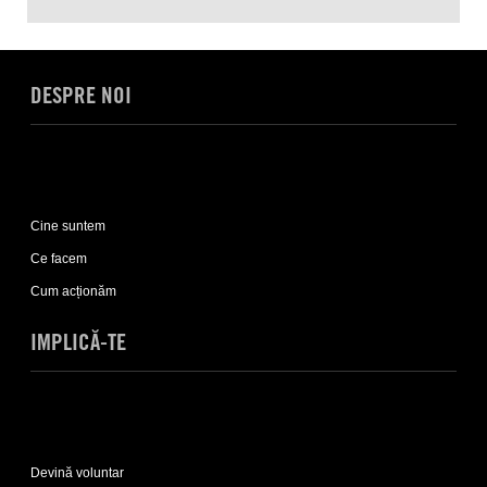
DESPRE NOI
Expand
Despre
Cine suntem
noi
sub-
Ce facem
list
Cum acționăm
IMPLICĂ-TE
Expand
Implică-
Devină voluntar
te