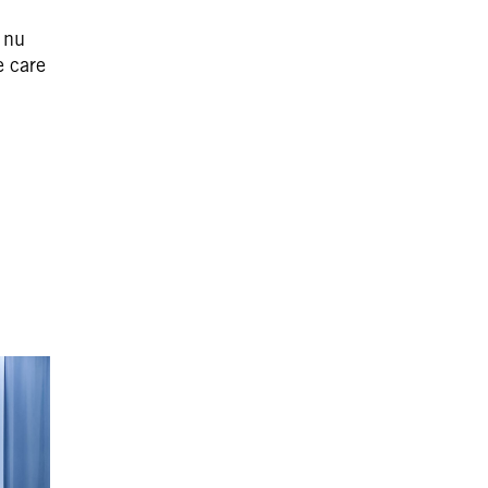
ă nu
e care
ă