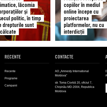
proiectarea
limatice, lăcomia
copiilor în mediul
omului
platformelor,
orporațiilor și
online începe cu
ările
nu
șecul politic, în timp
proiectarea
ice,
cu
e drepturile sunt
platformelor, nu cu
ia
interdicții
ncălcate
interdicții
țiilor
,
RECENTE
CONTACTE
D
Recente
AO „Amnesty International
rile
A
Moldova”
Programe
str. Toma Ciorbă 20, oficiul 7,
ate
Campanii
Chișinău MD-2004, Republica
Moldova
Expand
sub-
Expand