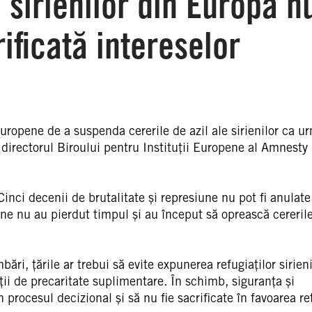
 sirienilor din Europa n
rificată intereselor
ropene de a suspenda cererile de azil ale sirienilor ca u
, directorul Biroului pentru Instituții Europene al Amnesty
 Cinci decenii de brutalitate și represiune nu pot fi anulat
ne nu au pierdut timpul și au început să oprească cereril
ri, țările ar trebui să evite expunerea refugiaților sirieni
tuații de precaritate suplimentare. În schimb, siguranța și
n procesul decizional și să nu fie sacrificate în favoarea ret