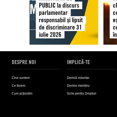
lipsit
letală
PUBLIC la discurs
c
de
între
parlamentar
c
discriminare
schimb
responsabil și lipsit
e
31
climat
de discriminare 31
c
iulie
lăcom
iulie 2026
î
2026
corpora
și
eșecul
politic
în
DESPRE NOI
IMPLICĂ-TE
timp
ce
Cine suntem
Devină voluntar
dreptu
sunt
Ce facem
Devino membru
încălc
Cum acționăm
Scrie pentru Drepturi
Expand
Expand
sub-
sub-