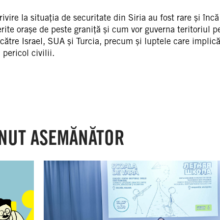
ivire la situația de securitate din Siria au fost rare și înc
rite orașe de peste graniță și cum vor guverna teritoriul p
e către Israel, SUA și Turcia, precum și luptele care implic
ericol civilii.
NUT ASEMĂNĂTOR
Moldova:
Peste
40
de
cadre