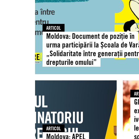
urma
participării
la
Școala
ARTICOL
de
Moldova: Document de poziție în
Vară
urma participării la Școala de Var
„Solidaritate
„Solidaritate între generații pent
între
drepturile omului”
generații
pentru
drepturile
Moldova:
Global
omului”
APEL
Căldur
AR
PUBLIC
extre
G
la
scoate
e
discurs
la
i
parlamentar
iveală
l
responsabil
o
ARTICOL
Moldova: APEL
s
și
combi