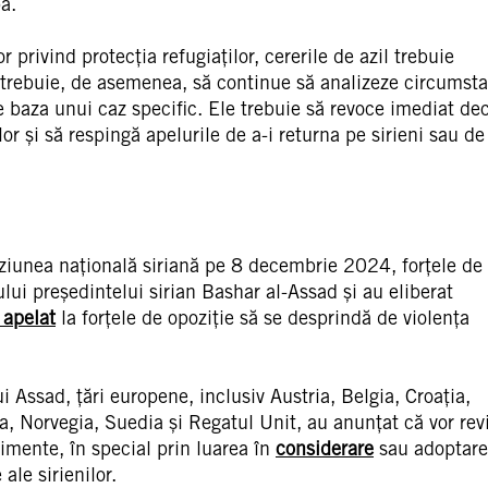
a.
 privind protecția refugiaților, cererile de azil trebuie
e trebuie, de asemenea, să continue să analizeze circumst
pe baza unui caz specific. Ele trebuie să revoce imediat dec
lor și să respingă apelurile de a-i returna pe sirieni sau de
iziunea națională siriană pe 8 decembrie 2024, forțele de
lui președintelui sirian Bashar al-Assad și au eliberat
 apelat
la forțele de opoziție să se desprindă de violența
 Assad, țări europene, inclusiv Austria, Belgia, Croația,
, Norvegia, Suedia și Regatul Unit, au anunțat că vor rev
nimente, în special prin luarea în
considerare
sau adoptar
ale sirienilor.