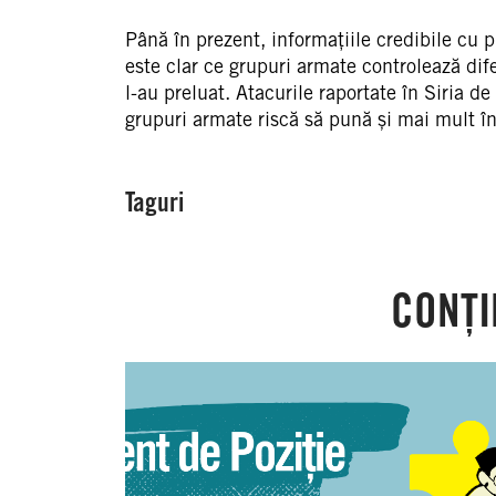
Până în prezent, informațiile credibile cu pr
este clar ce grupuri armate controlează dife
l-au preluat. Atacurile raportate în Siria d
grupuri armate riscă să pună și mai mult în p
Taguri
CONȚI
Moldova:
Document
de
poziție
în