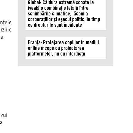
Global: Căldura extremă scoate la
iveală o combinație letală între
schimbările climatice, lăcomia
corporațiilor și eșecul politic, în timp
anțele
ce drepturile sunt încălcate
iziile
 a
Franța: Protejarea copiilor în mediul
online începe cu proiectarea
platformelor, nu cu interdicții
izui
ea