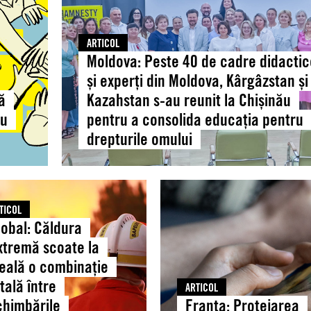
didactice
și
experți
ARTICOL
din
Moldova: Peste 40 de cadre didacti
Moldova,
și experți din Moldova, Kârgâzstan și
Kârgâzstan
ă
Kazahstan s-au reunit la Chișinău
și
ru
pentru a consolida educația pentru
Kazahstan
drepturile omului
s-
au
reunit
:
Franța:
la
a
Protejarea
Chișinău
TICOL
mă
copiilor
pentru
lobal: Căldura
în
a
xtremă scoate la
mediul
consolida
veală o combinație
online
educația
etală între
începe
ARTICOL
pentru
chimbările
Franța: Protejarea
nație
cu
drepturile