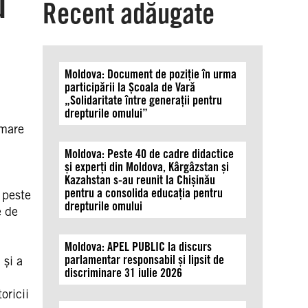
u
Recent adăugate
Moldova: Document de poziție în urma
participării la Școala de Vară
„Solidaritate între generații pentru
drepturile omului”
rmare
Moldova: Peste 40 de cadre didactice
și experți din Moldova, Kârgâzstan și
Kazahstan s-au reunit la Chișinău
pentru a consolida educația pentru
e peste
drepturile omului
e de
Moldova: APEL PUBLIC la discurs
parlamentar responsabil și lipsit de
 și a
discriminare 31 iulie 2026
oricii