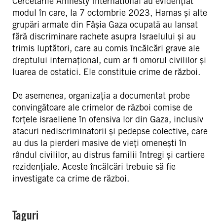
Cercetările Amnesty International au evidențiat
modul în care, la 7 octombrie 2023, Hamas și alte
grupări armate din Fâșia Gaza ocupată au lansat
fără discriminare rachete asupra Israelului și au
trimis luptători, care au comis încălcări grave ale
dreptului internațional, cum ar fi omorul civililor și
luarea de ostatici. Ele constituie crime de război.
De asemenea, organizația a documentat probe
convingătoare ale crimelor de război comise de
forțele israeliene în ofensiva lor din Gaza, inclusiv
atacuri nediscriminatorii și pedepse colective, care
au dus la pierderi masive de vieți omenești în
rândul civililor, au distrus familii întregi și cartiere
rezidențiale. Aceste încălcări trebuie să fie
investigate ca crime de război.
Taguri