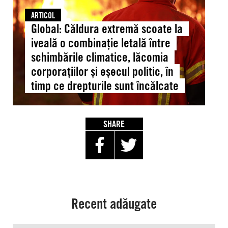
o
combinație
ARTICOL
letală
Global: Căldura extremă scoate la
între
iveală o combinație letală între
schimbările
schimbările climatice, lăcomia
climatice,
corporațiilor și eșecul politic, în
lăcomia
timp ce drepturile sunt încălcate
corporațiilor
și
eșecul
politic,
SHARE
în
timp
ce
drepturile
sunt
încălcate
Recent adăugate