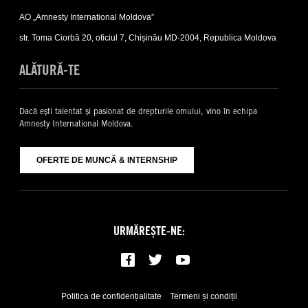
Contacte
AO „Amnesty International Moldova”
sub-
list
str. Toma Ciorbă 20, oficiul 7, Chișinău MD-2004, Republica Moldova
ALĂTURĂ-TE
Dacă ești talentat și pasionat de drepturile omului, vino în echipa
Amnesty International Moldova.
OFERTE DE MUNCĂ & INTERNSHIP
URMĂREȘTE-NE:
Politica de confidențialitate
Termeni și condiții