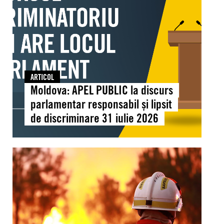
a
discurs
consolida
parlamentar
educația
responsabil
pentru
și
drepturile
lipsit
omului
de
ARTICOL
discriminare
Moldova: APEL PUBLIC la discurs
31
parlamentar responsabil și lipsit
iulie
de discriminare 31 iulie 2026
2026
Global:
Căldura
extremă
scoate
la
iveală