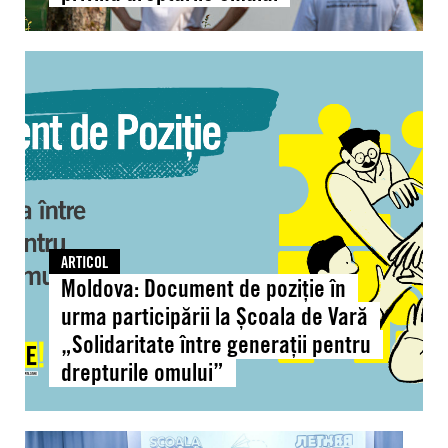
Moldova:
Document
de
poziție
în
urma
participării
la
Școala
ARTICOL
de
Moldova: Document de poziție în
Vară
urma participării la Școala de Vară
„Solidaritate
„Solidaritate între generații pentru
între
drepturile omului”
generații
pentru
drepturile
Moldova:
omului”