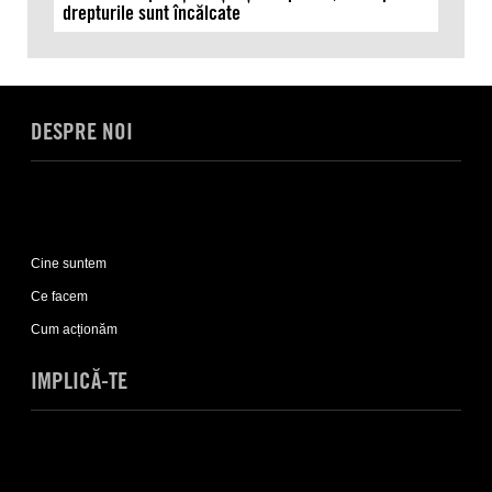
drepturile sunt încălcate
DESPRE NOI
Expand
Despre
Cine suntem
noi
sub-
Ce facem
list
Cum acționăm
IMPLICĂ-TE
Expand