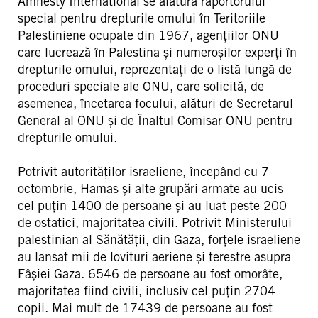
Amnesty International se alătură raportorului
special pentru drepturile omului în Teritoriile
Palestiniene ocupate din 1967, agențiilor ONU
care lucrează în Palestina și numeroșilor experți în
drepturile omului, reprezentați de o listă lungă de
proceduri speciale ale ONU, care solicită, de
asemenea, încetarea focului, alături de Secretarul
General al ONU și de Înaltul Comisar ONU pentru
drepturile omului.
Potrivit autorităților israeliene, începând cu 7
octombrie, Hamas și alte grupări armate au ucis
cel puțin 1400 de persoane și au luat peste 200
de ostatici, majoritatea civili. Potrivit Ministerului
palestinian al Sănătății, din Gaza, forțele israeliene
au lansat mii de lovituri aeriene și terestre asupra
Fâșiei Gaza. 6546 de persoane au fost omorâte,
majoritatea fiind civili, inclusiv cel puțin 2704
copii. Mai mult de 17439 de persoane au fost