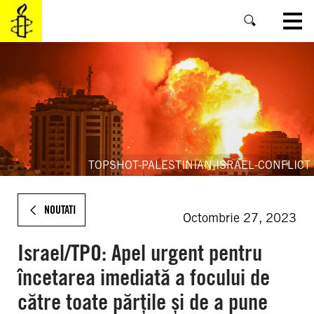
SKIP
TO
MAIN
CONTENT
TOPSHOT-PALESTINIAN-ISRAEL-CONFLICT
NOUTATI
Octombrie 27, 2023
Israel/TPO: Apel urgent pentru
încetarea imediată a focului de
către toate părțile și de a pune