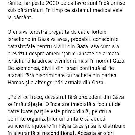
rănite, iar peste 2000 de cadavre sunt încă prinse
sub dărâmături, în timp ce sistemul medical este
la pâmânt.
Ofensiva terestră pregătită de către forțele
israeliene în Gaza va avea, probabil, consecințe
catastrofale pentru civilii din Gaza, așa cum s-a
prevăzut despre amenințările lansate de armata
israeliană la adresa civililor rămași în nordul Gaza.
De asemenea, civilii din Israel continuă să fie
atacați fără discriminare cu rachete din partea
Hamas și a altor grupări armate din Gaza.
„Pe zi ce trece, dezastrul fără precedent din Gaza
se înrăutățește. O încetare imediată a focului de
către toate părțile este primordială, pentru a
permite organizațiilor umanitare să aducă
suficiente ajutoare în Fâșia Gaza și să le distribuie
în siguranță și necondiționat. Aceasta ar oferi