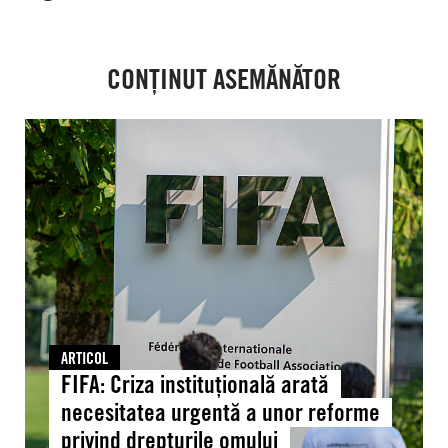
CONȚINUT ASEMĂNĂTOR
FIFA:
Criza
instituțională
arată
necesitatea
urgentă
a
unor
reforme
privind
ARTICOL
drepturile
FIFA: Criza instituțională arată
omului
necesitatea urgentă a unor reforme
privind drepturile omului