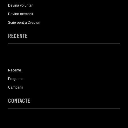
Implică-
Devină voluntar
te
sub-
Devino membru
list
Scrie pentru Drepturi
RECENTE
Expand
Recente
Recente
sub-
list
Programe
Campanii
CONTACTE
Expand