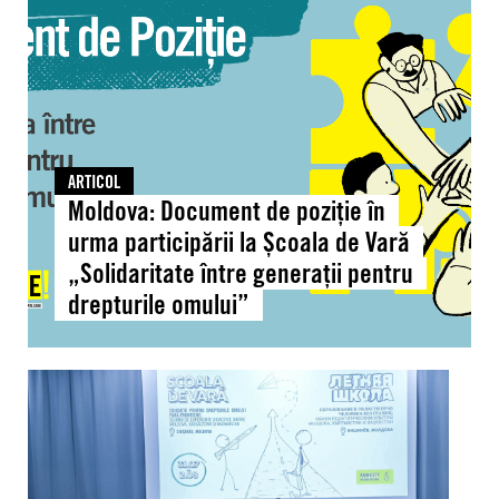
de
poziție
în
urma
participării
la
Școala
ARTICOL
de
Moldova: Document de poziție în
Vară
urma participării la Școala de Vară
„Solidaritate
„Solidaritate între generații pentru
între
drepturile omului”
generații
pentru
drepturile
Moldova:
omului”
Peste
40
de
cadre