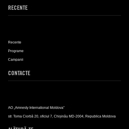
RECENTE
Expand
Recente
Recente
sub-
list
Programe
Campanii
CONTACTE
Expand
Contacte
AO „Amnesty International Moldova”
sub-
list
str. Toma Ciorbă 20, oficiul 7, Chișinău MD-2004, Republica Moldova