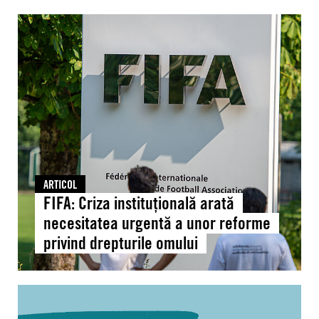
FIFA:
Criza
instituțională
arată
necesitatea
urgentă
a
unor
reforme
privind
ARTICOL
drepturile
FIFA: Criza instituțională arată
omului
necesitatea urgentă a unor reforme
privind drepturile omului
Moldova:
Document