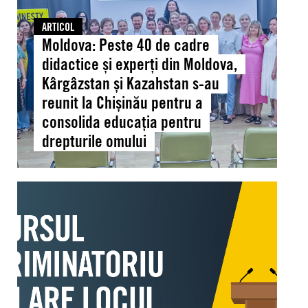
didactice
și
ARTICOL
Moldova: Peste 40 de cadre
experți
din
didactice și experți din Moldova,
Moldova,
Kârgâzstan și Kazahstan s-au
Kârgâzstan
reunit la Chișinău pentru a
și
consolida educația pentru
Kazahstan
drepturile omului
s-
au
reunit
Moldova:
la
APEL
Chișinău
PUBLIC
pentru
la
a
discurs
consolida
parlamentar
educația
responsabil
pentru
și
drepturile