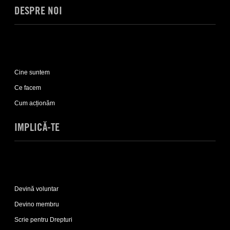
DESPRE NOI
Expand
Despre
Cine suntem
noi
sub-
Ce facem
list
Cum acționăm
IMPLICĂ-TE
Expand
Implică-
Devină voluntar
te
sub-
Devino membru
list
Scrie pentru Drepturi