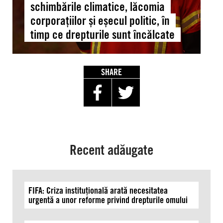
schimbările climatice, lăcomia
climatice,
corporațiilor și eșecul politic, în
lăcomia
timp ce drepturile sunt încălcate
corporațiilor
și
eșecul
politic,
SHARE
în
timp
ce
drepturile
sunt
încălcate
Recent adăugate
FIFA: Criza instituțională arată necesitatea
urgentă a unor reforme privind drepturile omului