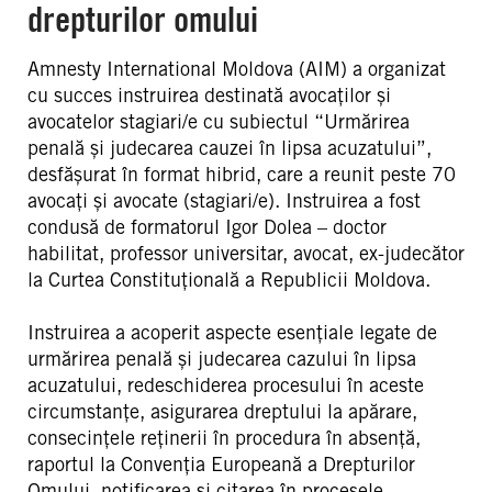
drepturilor omului
Amnesty International Moldova (AIM) a organizat
cu succes instruirea destinată avocaților și
avocatelor stagiari/e cu subiectul “Urmărirea
penală și judecarea cauzei în lipsa acuzatului”,
desfășurat în format hibrid, care a reunit peste 70
avocați și avocate (stagiari/e). Instruirea a fost
condusă de formatorul Igor Dolea – doctor
habilitat, professor universitar, avocat, ex-judecător
la Curtea Constituțională a Republicii Moldova.
Instruirea a acoperit aspecte esențiale legate de
urmărirea penală și judecarea cazului în lipsa
acuzatului, redeschiderea procesului în aceste
circumstanțe, asigurarea dreptului la apărare,
consecințele reținerii în procedura în absență,
raportul la Convenția Europeană a Drepturilor
Omului, notificarea și citarea în procesele