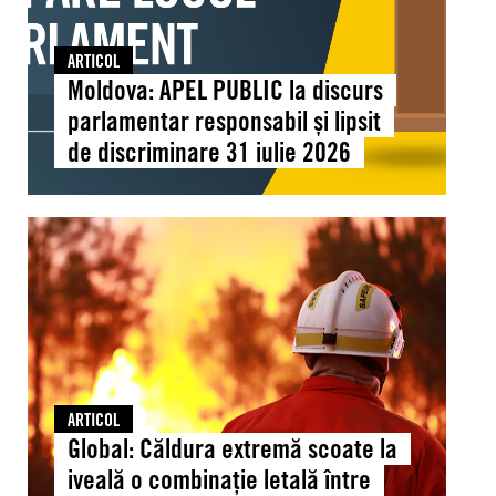
lipsit
omului
de
ARTICOL
discriminare
Moldova: APEL PUBLIC la discurs
31
parlamentar responsabil și lipsit
iulie
de discriminare 31 iulie 2026
2026
Global:
Căldura
extremă
scoate
la
iveală
o
combinație
ARTICOL
letală
Global: Căldura extremă scoate la
între
iveală o combinație letală între
schimbările