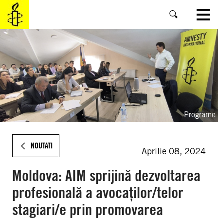
SKIP
TO
MAIN
CONTENT
Programe
NOUTATI
Aprilie 08, 2024
Moldova: AIM sprijină dezvoltarea
profesională a avocaților/telor
stagiari/e prin promovarea