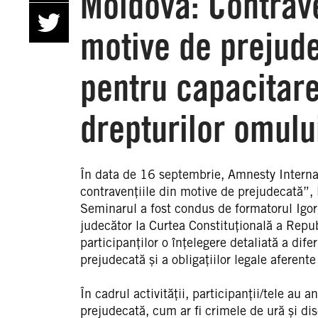
Moldova: Contraven
motive de prejude
pentru capacitare
drepturilor omulu
În data de 16 septembrie, Amnesty Internat
contravențiile din motive de prejudecată”, l
Seminarul a fost condus de formatorul Igor D
judecător la Curtea Constituțională a Repub
participanților o înțelegere detaliată a difer
prejudecată și a obligațiilor legale aferente 
În cadrul activității, participanții/tele au a
prejudecată, cum ar fi crimele de ură și di