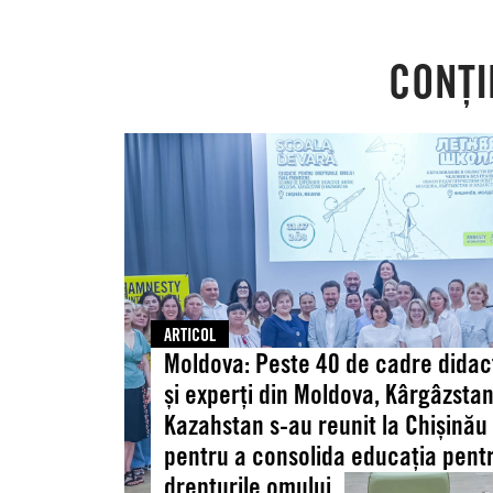
CONȚI
Moldova:
Peste
40
de
cadre
didactice
și
experți
ARTICOL
din
Moldova: Peste 40 de cadre didac
Moldova,
și experți din Moldova, Kârgâzstan
Kârgâzstan
Kazahstan s-au reunit la Chișinău
și
pentru a consolida educația pent
Kazahstan
drepturile omului
s-