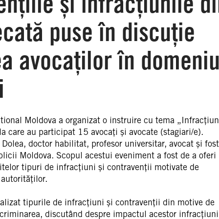
țiile și infracțiunile d
cată puse în discuție
a avocaților în domeniu
i
ional Moldova a organizat o instruire cu tema „Infracțiuni
a care au participat 15 avocați și avocate (stagiari/e).
olea, doctor habilitat, profesor universitar, avocat și fost
licii Moldova. Scopul acestui eveniment a fost de a oferi
itelor tipuri de infracțiuni și contravenții motivate de
autorităților.
nalizat tipurile de infracțiuni și contravenții din motive de
scriminarea, discutând despre impactul acestor infracțiuni