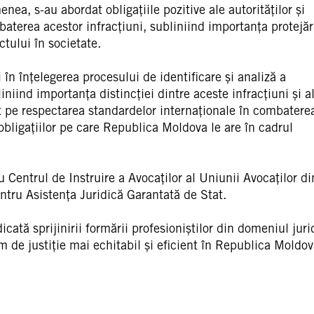
nea, s-au abordat obligațiile pozitive ale autorităților și
baterea acestor infracțiuni, subliniind importanța protejăr
ctului în societate.
 în înțelegerea procesului de identificare și analiză a
iniind importanța distincției dintre aceste infracțiuni și a
t pe respectarea standardelor internaționale în combatere
 obligațiilor pe care Republica Moldova le are în cadrul
u Centrul de Instruire a Avocaților al Uniunii Avocaților di
ntru Asistența Juridică Garantată de Stat.
tă sprijinirii formării profesioniștilor din domeniul juri
m de justiție mai echitabil și eficient în Republica Moldov