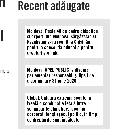
in
Recent adăugate
l
Moldova: Peste 40 de cadre didactice
și experți din Moldova, Kârgâzstan și
Kazahstan s-au reunit la Chișinău
pentru a consolida educația pentru
drepturile omului
Moldova: APEL PUBLIC la discurs
le și
parlamentar responsabil și lipsit de
discriminare 31 iulie 2026
Global: Căldura extremă scoate la
iveală o combinație letală între
schimbările climatice, lăcomia
corporațiilor și eșecul politic, în timp
ce drepturile sunt încălcate