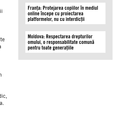
Franța: Protejarea copiilor în mediul
ii
online începe cu proiectarea
platformelor, nu cu interdicții
Moldova: Respectarea drepturilor
lte
omului, o responsabilitate comună
a
pentru toate generațiile
n
dic,
a.