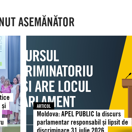
NUT ASEMĂNĂTOR
Moldova:
APEL
PUBLIC
la
discurs
parlamentar
responsabil
și
lipsit
tice
de
 și
ARTICOL
discriminare
Moldova: APEL PUBLIC la discurs
31
ru
parlamentar responsabil și lipsit de
iulie
discriminare 31 iulie 2026
2026