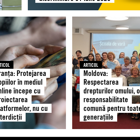
:
Moldova:
area
Respectarea
r
drepturilor
omului,
l
o
responsabilitate
comună
TICOL
ARTICOL
ranța: Protejarea
Moldova:
pentru
tarea
toate
opiilor în mediul
Respectarea
rmelor,
generațiile
nline începe cu
drepturilor omului, o
roiectarea
responsabilitate
latformelor, nu cu
comună pentru toat
cții
terdicții
generațiile