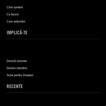
Expand
Despre
Cine suntem
noi
sub-
Ce facem
list
Cum acționăm
IMPLICĂ-TE
Expand
Implică-
Devină voluntar
te
sub-
Devino membru
list
Scrie pentru Drepturi
RECENTE