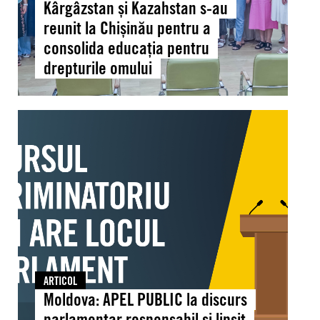
Moldova,
Kârgâzstan și Kazahstan s-au
Kârgâzstan
reunit la Chișinău pentru a
și
consolida educația pentru
Kazahstan
drepturile omului
s-
au
reunit
Moldova:
la
APEL
Chișinău
PUBLIC
pentru
la
a
discurs
consolida
parlamentar
educația
responsabil
pentru
și
drepturile
lipsit
omului
de
ARTICOL
discriminare
Moldova: APEL PUBLIC la discurs
31
parlamentar responsabil și lipsit