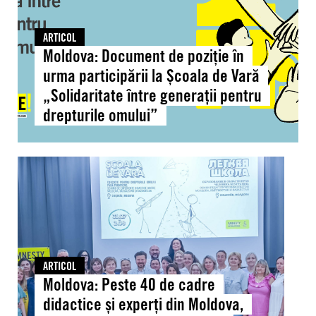
la
Școala
ARTICOL
de
Moldova: Document de poziție în
Vară
urma participării la Școala de Vară
„Solidaritate
„Solidaritate între generații pentru
între
drepturile omului”
generații
pentru
drepturile
Moldova:
omului”
Peste
40
de
cadre
didactice
și
ARTICOL
Moldova: Peste 40 de cadre
experți
din
didactice și experți din Moldova,