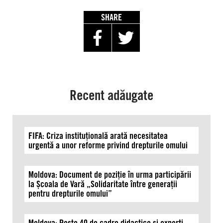
eșecul
politic,
SHARE
în
timp
ce
drepturile
sunt
încălcate
Recent adăugate
FIFA: Criza instituțională arată necesitatea
urgentă a unor reforme privind drepturile omului
Moldova: Document de poziție în urma participării
la Școala de Vară „Solidaritate între generații
pentru drepturile omului”
Moldova: Peste 40 de cadre didactice și experți