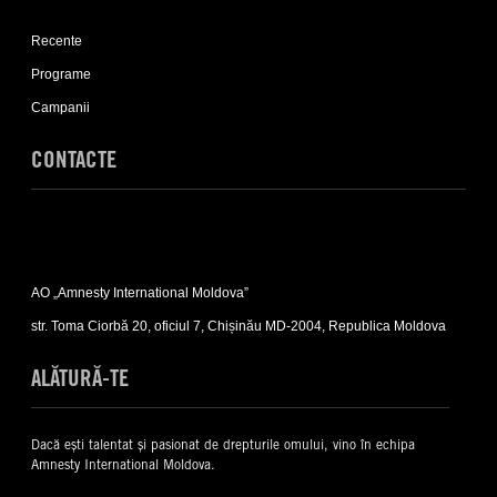
Expand
Recente
Recente
sub-
list
Programe
Campanii
CONTACTE
Expand
Contacte
AO „Amnesty International Moldova”
sub-
list
str. Toma Ciorbă 20, oficiul 7, Chișinău MD-2004, Republica Moldova
ALĂTURĂ-TE
Dacă ești talentat și pasionat de drepturile omului, vino în echipa
Amnesty International Moldova.