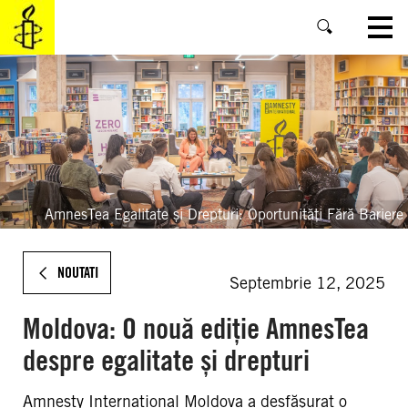
SKIP
TO
MAIN
CONTENT
AmnesTea Egalitate și Drepturi: Oportunități Fără Bariere
NOUTATI
Septembrie 12, 2025
Moldova: O nouă ediție AmnesTea
despre egalitate și drepturi
Amnesty International Moldova a desfășurat o