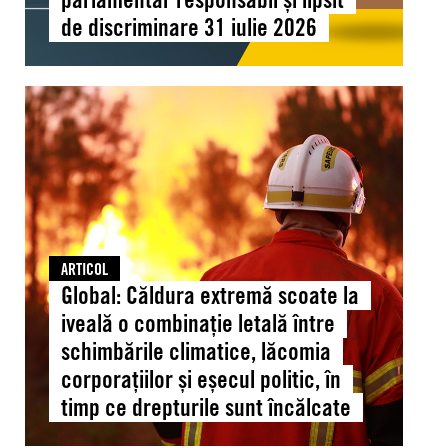
iulie
de discriminare 31 iulie 2026
2026
Global:
Căldura
extremă
scoate
la
iveală
o
combinație
ARTICOL
letală
Global: Căldura extremă scoate la
între
iveală o combinație letală între
schimbările
schimbările climatice, lăcomia
climatice,
corporațiilor și eșecul politic, în
lăcomia
timp ce drepturile sunt încălcate
corporațiilor
și