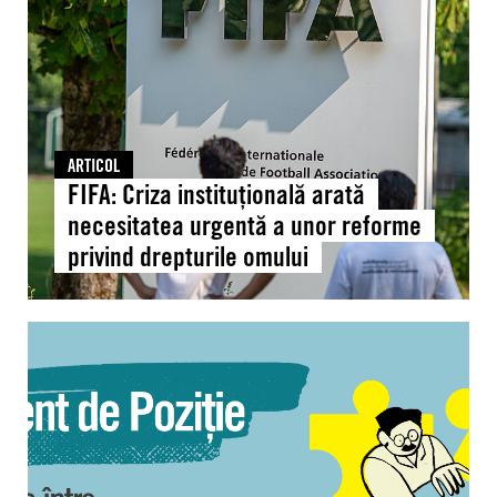
necesitatea
urgentă
a
unor
reforme
privind
ARTICOL
drepturile
FIFA: Criza instituțională arată
omului
necesitatea urgentă a unor reforme
privind drepturile omului
Moldova:
Document
de
poziție
în
urma
participării