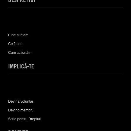
Expand
Despre
Cine suntem
noi
sub-
Ce facem
list
Cum acționăm
IMPLICĂ-TE
Expand
Implică-
Devină voluntar
te
sub-
Devino membru
list
Scrie pentru Drepturi