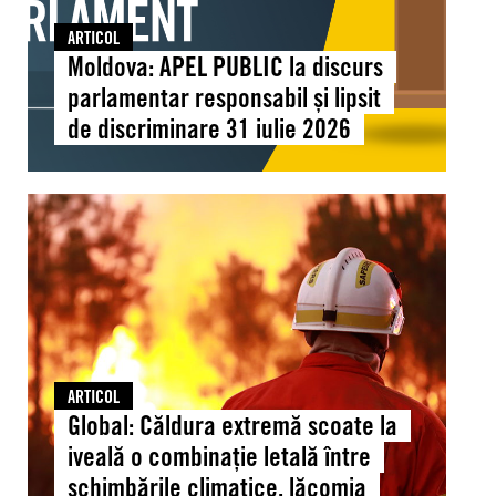
omului
de
ARTICOL
discriminare
Moldova: APEL PUBLIC la discurs
31
parlamentar responsabil și lipsit
iulie
de discriminare 31 iulie 2026
2026
Global:
Căldura
extremă
scoate
la
iveală
o
combinație
ARTICOL
letală
Global: Căldura extremă scoate la
între
iveală o combinație letală între
schimbările
schimbările climatice, lăcomia