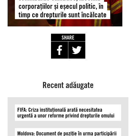
climatice,
corporațiilor și eșecul politic, în
lăcomia
timp ce drepturile sunt încălcate
corporațiilor
și
eșecul
politic,
SHARE
în
timp
ce
drepturile
sunt
încălcate
Recent adăugate
FIFA: Criza instituțională arată necesitatea
urgentă a unor reforme privind drepturile omului
Moldova: Document de poziție în urma participării