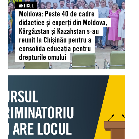
și
ARTICOL
Moldova: Peste 40 de cadre
experți
din
didactice și experți din Moldova,
Moldova,
Kârgâzstan și Kazahstan s-au
Kârgâzstan
reunit la Chișinău pentru a
și
consolida educația pentru
Kazahstan
drepturile omului
s-
au
reunit
Moldova:
la
APEL
Chișinău
PUBLIC
pentru
la
a
discurs
consolida
parlamentar
educația
responsabil
pentru
și
drepturile
lipsit