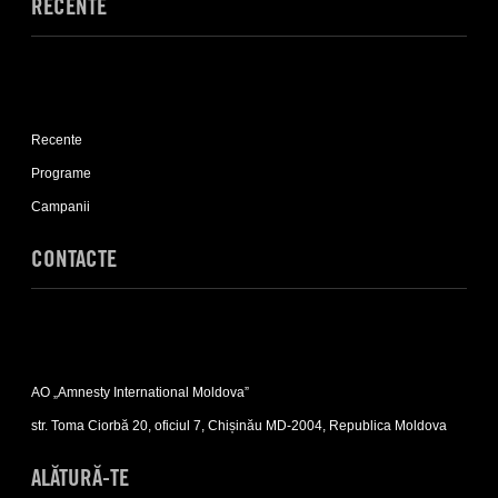
RECENTE
Expand
Recente
Recente
sub-
list
Programe
Campanii
CONTACTE
Expand
Contacte
AO „Amnesty International Moldova”
sub-
list
str. Toma Ciorbă 20, oficiul 7, Chișinău MD-2004, Republica Moldova
ALĂTURĂ-TE