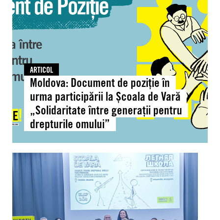
poziție
în
urma
participării
la
Școala
ARTICOL
de
Moldova: Document de poziție în
Vară
urma participării la Școala de Vară
„Solidaritate
„Solidaritate între generații pentru
între
drepturile omului”
generații
pentru
drepturile
Moldova:
omului”
Peste
40
de
cadre
didactice