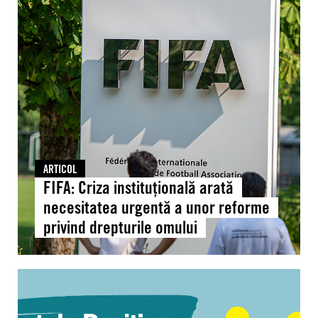
FIFA:
Criza
instituțională
arată
necesitatea
urgentă
a
unor
reforme
privind
ARTICOL
drepturile
FIFA: Criza instituțională arată
omului
necesitatea urgentă a unor reforme
privind drepturile omului
Moldova:
Document
de