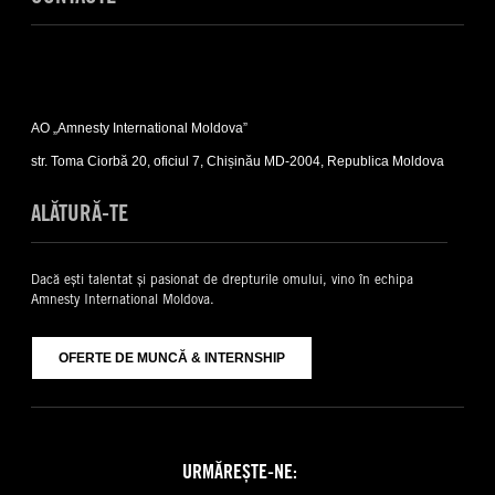
Expand
Contacte
AO „Amnesty International Moldova”
sub-
list
str. Toma Ciorbă 20, oficiul 7, Chișinău MD-2004, Republica Moldova
ALĂTURĂ-TE
Dacă ești talentat și pasionat de drepturile omului, vino în echipa
Amnesty International Moldova.
OFERTE DE MUNCĂ & INTERNSHIP
URMĂREȘTE-NE: