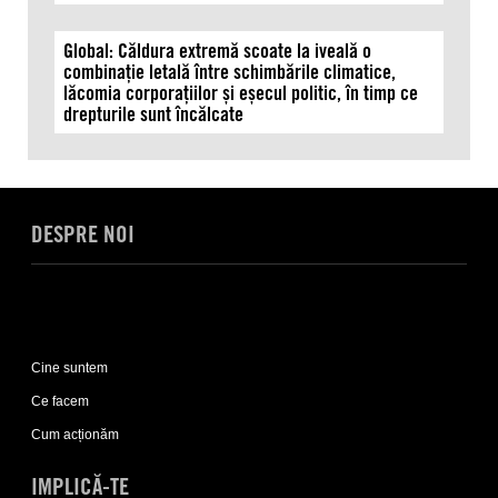
Global: Căldura extremă scoate la iveală o
combinație letală între schimbările climatice,
lăcomia corporațiilor și eșecul politic, în timp ce
drepturile sunt încălcate
DESPRE NOI
Expand
Despre
Cine suntem
noi
sub-
Ce facem
list
Cum acționăm
IMPLICĂ-TE