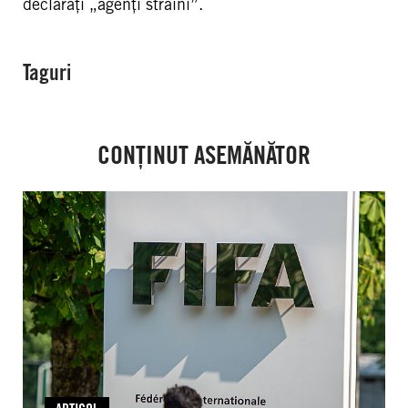
declarați „agenți străini”.
Taguri
CONȚINUT ASEMĂNĂTOR
FIFA:
Criza
instituțională
arată
necesitatea
urgentă
a
unor
reforme
privind