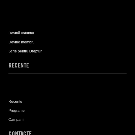
Expand
Implică-
Devină voluntar
te
sub-
Devino membru
list
Scrie pentru Drepturi
RECENTE
Expand
Recente
Recente
sub-
list
Programe
Campanii
CONTACTE