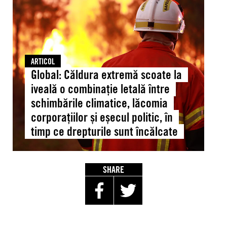
scoate
la
iveală
o
combinație
ARTICOL
letală
Global: Căldura extremă scoate la
între
iveală o combinație letală între
schimbările
schimbările climatice, lăcomia
climatice,
corporațiilor și eșecul politic, în
lăcomia
timp ce drepturile sunt încălcate
corporațiilor
și
eșecul
politic,
SHARE
în
timp
ce
drepturile