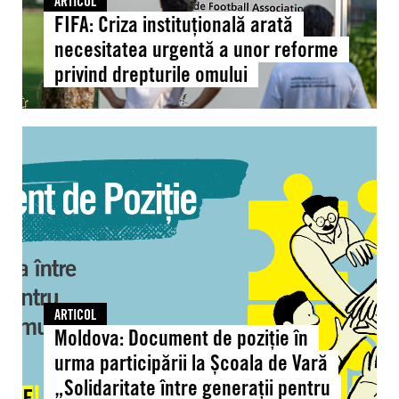
ARTICOL
drepturile
FIFA: Criza instituțională arată
omului
necesitatea urgentă a unor reforme
privind drepturile omului
Moldova:
Document
de
poziție
în
urma
participării
la
Școala
ARTICOL
de
Moldova: Document de poziție în
Vară
urma participării la Școala de Vară
„Solidaritate
„Solidaritate între generații pentru
între