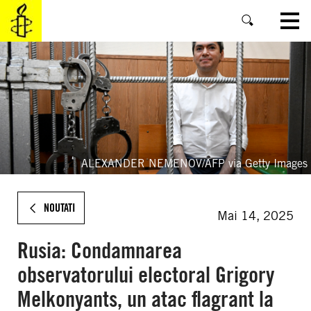
SKIP
TO
MAIN
CONTENT
ALEXANDER NEMENOV/AFP via Getty Images
NOUTATI
Mai 14, 2025
Rusia: Condamnarea
observatorului electoral Grigory
Melkonyants, un atac flagrant la