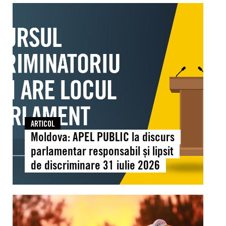
Moldova:
la
APEL
Chișinău
PUBLIC
pentru
la
a
discurs
consolida
parlamentar
educația
responsabil
pentru
și
drepturile
lipsit
omului
de
ARTICOL
discriminare
Moldova: APEL PUBLIC la discurs
31
parlamentar responsabil și lipsit
iulie
de discriminare 31 iulie 2026
2026
Global:
Căldura
extremă