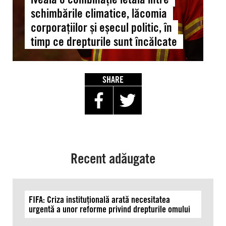
schimbările
schimbările climatice, lăcomia
climatice,
corporațiilor și eșecul politic, în
lăcomia
timp ce drepturile sunt încălcate
corporațiilor
și
eșecul
politic,
SHARE
în
timp
ce
drepturile
sunt
încălcate
Recent adăugate
FIFA: Criza instituțională arată necesitatea
urgentă a unor reforme privind drepturile omului