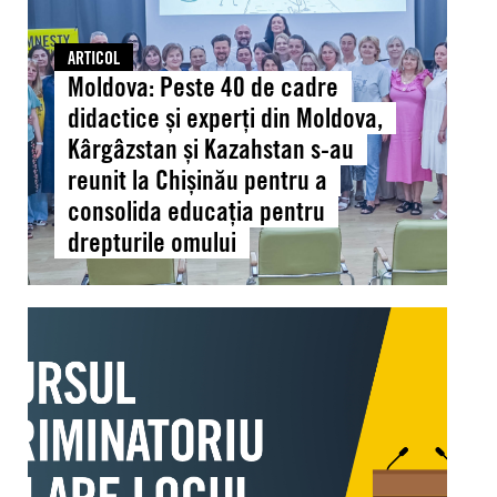
cadre
didactice
și
ARTICOL
Moldova: Peste 40 de cadre
experți
din
didactice și experți din Moldova,
Moldova,
Kârgâzstan și Kazahstan s-au
Kârgâzstan
reunit la Chișinău pentru a
și
consolida educația pentru
Kazahstan
drepturile omului
s-
au
reunit
Moldova:
la
APEL
Chișinău
PUBLIC
pentru
la
a
discurs
consolida
parlamentar
educația
responsabil
pentru