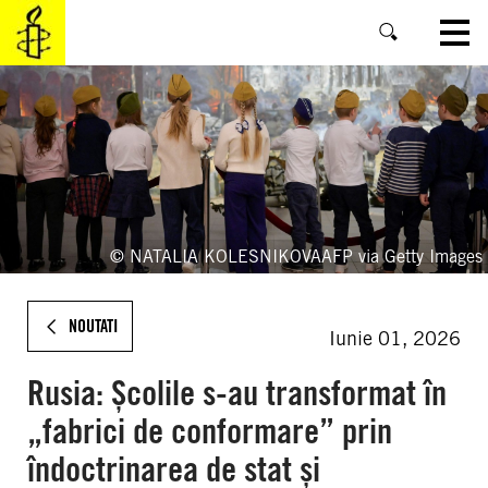
SKIP
TO
MAIN
CONTENT
© NATALIA KOLESNIKOVAAFP via Getty Images
NOUTATI
Iunie 01, 2026
Rusia: Școlile s-au transformat în
„fabrici de conformare” prin
îndoctrinarea de stat și