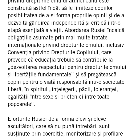
privind drepturile omului atunci când este
construită astfel încât să le limiteze copiilor
posibilitatea de a-și forma propriile opinii și de a
dezvolta gândirea independentă și critică într-o
etapă esențială a vieții. Abordarea Rusiei încalcă
obligațiile asumate prin mai multe tratate
internaționale privind drepturile omului, inclusiv
Convenția privind Drepturile Copilului, care
prevede că educația trebuie să contribuie la
„dezvoltarea respectului pentru drepturile omului
și libertățile fundamentale” și să pregătească
copiii pentru o viață responsabilă într-o societate
liberă, în spiritul „înțelegerii, păcii, toleranței,
egalității între sexe și prieteniei între toate
popoarele”.
Eforturile Rusiei de a forma elevi și eleve
ascultători, care să nu pună întrebări, sunt
susținute prin coerciție, monitorizare și profilare