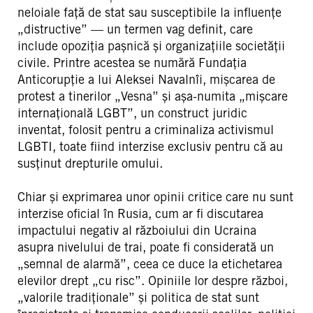
neloiale față de stat sau susceptibile la influențe
„distructive” — un termen vag definit, care
include opoziția pașnică și organizațiile societății
civile. Printre acestea se numără Fundația
Anticorupție a lui Aleksei Navalnîi, mișcarea de
protest a tinerilor „Vesna” și așa-numita „mișcare
internațională LGBT”, un construct juridic
inventat, folosit pentru a criminaliza activismul
LGBTI, toate fiind interzise exclusiv pentru că au
susținut drepturile omului.
Chiar și exprimarea unor opinii critice care nu sunt
interzise oficial în Rusia, cum ar fi discutarea
impactului negativ al războiului din Ucraina
asupra nivelului de trai, poate fi considerată un
„semnal de alarmă”, ceea ce duce la etichetarea
elevilor drept „cu risc”. Opiniile lor despre război,
„valorile tradiționale” și politica de stat sunt