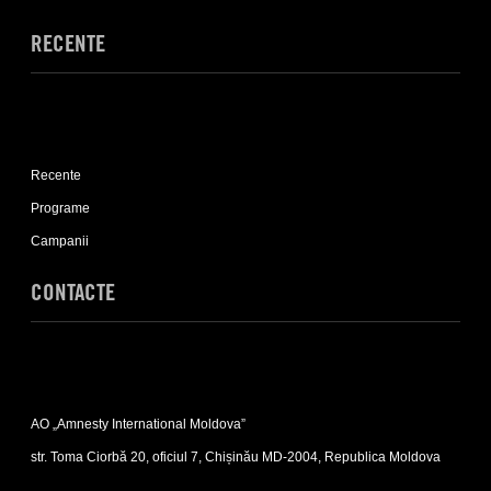
RECENTE
Expand
Recente
Recente
sub-
list
Programe
Campanii
CONTACTE
Expand
Contacte
AO „Amnesty International Moldova”
sub-
list
str. Toma Ciorbă 20, oficiul 7, Chișinău MD-2004, Republica Moldova