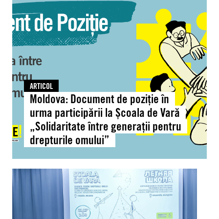
Document
de
poziție
în
urma
participării
la
Școala
ARTICOL
de
Moldova: Document de poziție în
Vară
urma participării la Școala de Vară
„Solidaritate
„Solidaritate între generații pentru
între
drepturile omului”
generații
pentru
drepturile
Moldova:
omului”
Peste
40
de