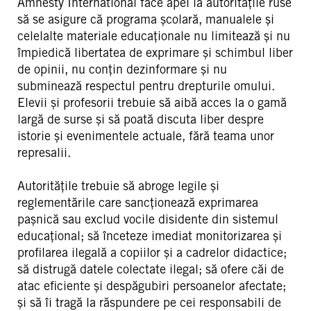
Amnesty International face apel la autoritățile ruse
să se asigure că programa școlară, manualele și
celelalte materiale educaționale nu limitează și nu
împiedică libertatea de exprimare și schimbul liber
de opinii, nu conțin dezinformare și nu
subminează respectul pentru drepturile omului.
Elevii și profesorii trebuie să aibă acces la o gamă
largă de surse și să poată discuta liber despre
istorie și evenimentele actuale, fără teama unor
represalii.
Autoritățile trebuie să abroge legile și
reglementările care sancționează exprimarea
pașnică sau exclud vocile disidente din sistemul
educațional; să înceteze imediat monitorizarea și
profilarea ilegală a copiilor și a cadrelor didactice;
să distrugă datele colectate ilegal; să ofere căi de
atac eficiente și despăgubiri persoanelor afectate;
și să îi tragă la răspundere pe cei responsabili de