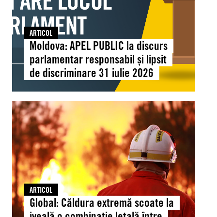
și
drepturile
lipsit
omului
de
ARTICOL
discriminare
Moldova: APEL PUBLIC la discurs
31
parlamentar responsabil și lipsit
iulie
de discriminare 31 iulie 2026
2026
Global:
Căldura
extremă
scoate
la
iveală
o
combinație
ARTICOL
letală
Global: Căldura extremă scoate la
între
iveală o combinație letală între