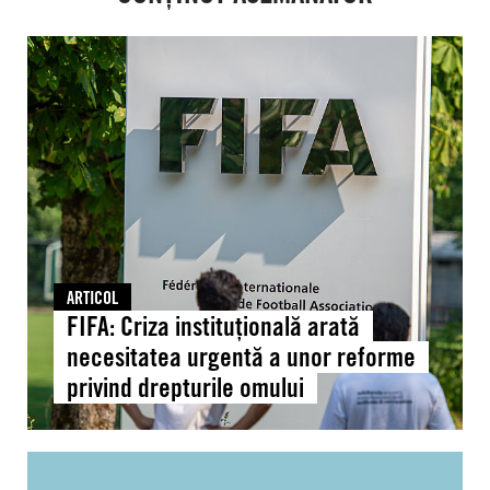
FIFA:
Criza
instituțională
arată
necesitatea
urgentă
a
unor
reforme
privind
ARTICOL
drepturile
FIFA: Criza instituțională arată
omului
necesitatea urgentă a unor reforme
privind drepturile omului
Moldova: