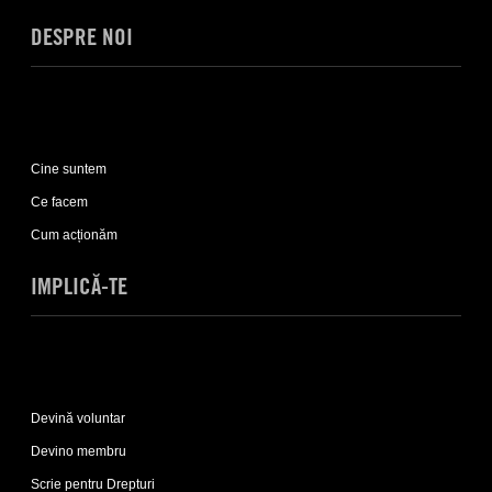
DESPRE NOI
Expand
Despre
Cine suntem
noi
sub-
Ce facem
list
Cum acționăm
IMPLICĂ-TE
Expand
Implică-
Devină voluntar
te
sub-
Devino membru
list
Scrie pentru Drepturi