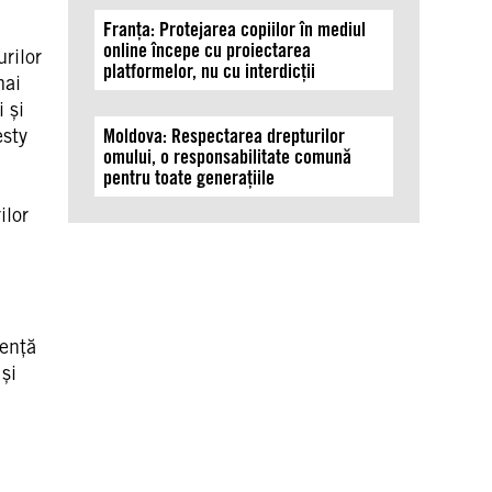
Franța: Protejarea copiilor în mediul
online începe cu proiectarea
rilor
platformelor, nu cu interdicții
mai
 și
esty
Moldova: Respectarea drepturilor
omului, o responsabilitate comună
pentru toate generațiile
ilor
lență
și