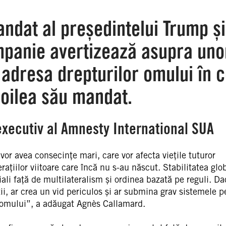
andat al președintelui Trump și
mpanie avertizează asupra uno
adresa drepturilor omului în c
doilea său mandat.
executiv al Amnesty International SUA
vor avea consecințe mari, care vor afecta viețile tuturor
erațiilor viitoare care încă nu s-au născut. Stabilitatea glo
li față de multilateralism și ordinea bazată pe reguli. Da
ții, ar crea un vid periculos și ar submina grav sistemele p
e omului”, a adăugat Agnès Callamard.