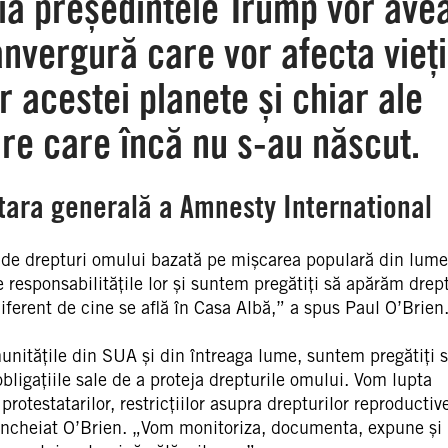
 ia președintele Trump vor ave
nvergură care vor afecta vieți
or acestei planete și chiar ale
are care încă nu s-au născut.
tara generală a Amnesty International
 de drepturi omului bazată pe mișcarea populară din lume
responsabilitățile lor și suntem pregătiți să apărăm drept
ferent de cine se află în Casa Albă,” a spus Paul O’Brien
unitățile din SUA și din întreaga lume, suntem pregătiți 
ligațiile sale de a proteja drepturile omului. Vom lupta
protestatarilor, restricțiilor asupra drepturilor reproductive
a încheiat O’Brien. „Vom monitoriza, documenta, expune și