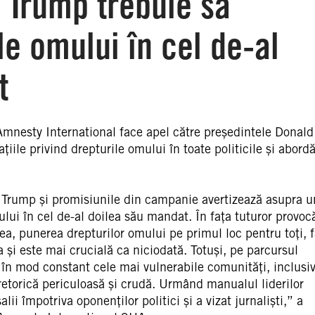
 Trump trebuie să
le omului în cel de-al
t
 Amnesty International face apel către președintele Donald
iile privind drepturile omului în toate politicile și abordă
 Trump și promisiunile din campanie avertizează asupra u
lui în cel de-al doilea său mandat. În fața tuturor provocă
a, punerea drepturilor omului pe primul loc pentru toți, f
 și este mai crucială ca niciodată. Totuși, pe parcursul
 în mod constant cele mai vulnerabile comunități, inclusi
o retorică periculoasă și crudă. Urmând manualul liderilor
lii împotriva oponenților politici și a vizat jurnaliști,” a