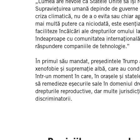
„Lumea are nevoie ca Statele Unite să își 
Supraviețuirea umană depinde de guverne ca
criza climatică, nu de a o evita sau chiar a
mai multă putere ca niciodată, este esenți
faciliteze încălcări ale drepturilor omului 
îndeaproape cu comunitatea internațională 
răspundere companiile de tehnologie.”
În primul său mandat, președintele Trump a 
xenofobie și supremație albă, care au condu
într-un moment în care, în orașele și state
să remedieze eșecurile sale în domeniul drep
drepturile reproductive, dar multe jurisdicți
discriminatorii.