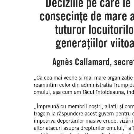
Deciziile pe care le
consecințe de mare a
tuturor locuitoril
generațiilor viito
Agnès Callamard, secre
„Ca cea mai veche și mai mare organizație
reamintim celor din administrația Trump de 
omului, așa cum am făcut întotdeauna, indi
„Împreună cu membrii noștri, aliații și com
tragem la răspundere acest guvern pentru ob
împotriva deportărilor masive crude, vizării 
altor atacuri asupra drepturilor omului,” 