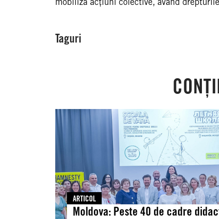
mobiliza acțiuni colective, având drepturil
Taguri
CONȚI
Moldova:
Peste
40
de
cadre
didactice
și
experți
ARTICOL
din
Moldova: Peste 40 de cadre didac