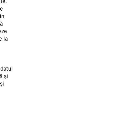
te.
te
in
să
eze
e la
ndatul
ă și
și