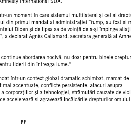
l Amnesty International SUA.
r-un moment în care sistemul multilateral și cel al dreptu
ului din primul mandat al administrației Trump, au fost și 
elui Biden și de lipsa sa de voință de a-și împinge aliații
l”, a declarat Agnès Callamard, secretara generală al Amn
 continue abordarea nocivă, nu doar pentru binele dreptur
entru liderii din întreaga lume.”
ndat într-un context global dramatic schimbat, marcat de
tot mai accentuate, conflicte persistente, atacuri asupra
a corporațiilor și a tehnologiei, strămutări cauzate de vio
 ce accelerează și agravează încălcările drepturilor omului 
”