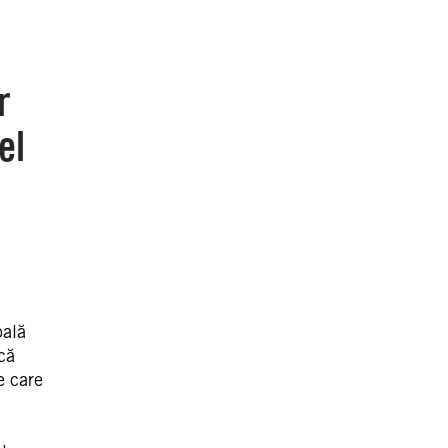
r
el
bală
că
e care