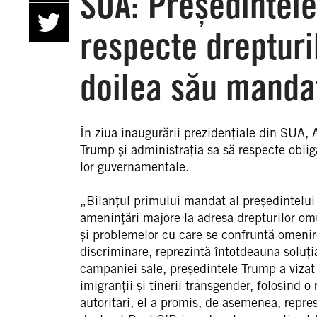
SUA: Președintele
respecte drepturi
doilea său manda
În ziua inaugurării prezidențiale din SUA,
Trump și administrația sa să respecte obligaț
lor guvernamentale.
„Bilanțul primului mandat al președintelui
amenințări majore la adresa drepturilor omu
și problemelor cu care se confruntă omenire
discriminare, reprezintă întotdeauna soluția
campaniei sale, președintele Trump a vizat
imigranții și tinerii transgender, folosind 
autoritari, el a promis, de asemenea, represa