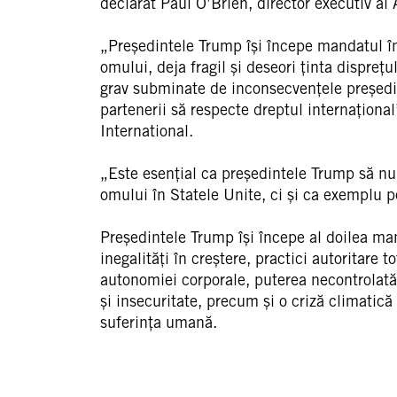
declarat Paul O’Brien, director executiv a
„Președintele Trump își începe mandatul înt
omului, deja fragil și deseori ținta dispreț
grav subminate de inconsecvențele președint
partenerii să respecte dreptul internaționa
International.
„Este esențial ca președintele Trump să nu
omului în Statele Unite, ci și ca exemplu p
Președintele Trump își începe al doilea ma
inegalități în creștere, practici autoritare 
autonomiei corporale, puterea necontrolată 
și insecuritate, precum și o criză climatică
suferința umană.