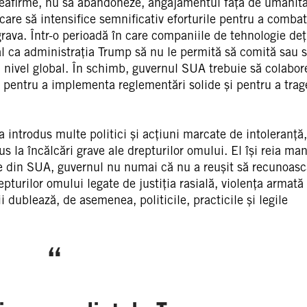
reafirme, nu să abandoneze, angajamentul față de umanita
re să intensifice semnificativ eforturile pentru a comba
grava. Într-o perioadă în care companiile de tehnologie deț
al ca administrația Trump să nu le permită să comită sau 
la nivel global. În schimb, guvernul SUA trebuie să colabor
pentru a implementa reglementări solide și pentru a trag
introdus multe politici și acțiuni marcate de intoleranță,
s la încălcări grave ale drepturilor omului. El își reia ma
le din SUA, guvernul nu numai că nu a reușit să recunoasc
turilor omului legate de justiția rasială, violența armată 
i dublează, de asemenea, politicile, practicile și legile
“