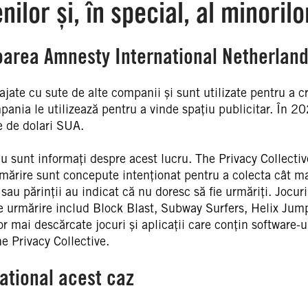
ilor și, în special, al minorilo
area Amnesty International Netherland
jate cu sute de alte companii și sunt utilizate pentru a c
ompania le utilizează pentru a vinde spațiu publicitar. În 2
e de dolari SUA.
i nu sunt informați despre acest lucru. The Privacy Collectiv
mărire sunt concepute intenționat pentru a colecta cât m
 sau părinții au indicat că nu doresc să fie urmăriți. Jocuri
l de urmărire includ Block Blast, Subway Surfers, Helix Jum
or mai descărcate jocuri și aplicații care conțin software-u
he Privacy Collective.
ational acest caz