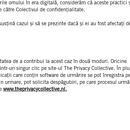
rile omului în era digitală, considerăm că aceste practici 
 către Colectivul de confidențialitate.
sțină cazul și să se prezinte dacă și ei au fost afectați d
itatea de a contribui la acest caz în două moduri. Oricine
ntr-un singur clic pe site-ul The Privacy Collective. În plu
cații care conțin software de urmărire se pot înregistra pe
 prin urmare, pot solicita despăgubiri, pe care procesul urm
pe
www.theprivacycollective.nl.