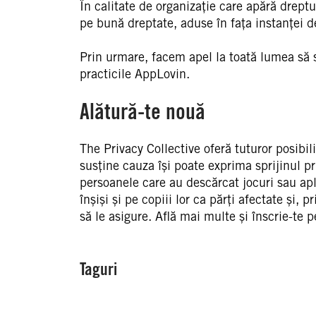
În calitate de organizație care apără dreptu
pe bună dreptate, aduse în fața instanței de
Prin urmare, facem apel la toată lumea să su
practicile AppLovin.
Alătură-te nouă
The Privacy Collective oferă tuturor posibil
susține cauza își poate exprima sprijinul pri
persoanele care au descărcat jocuri sau apli
înșiși și pe copiii lor ca părți afectate și,
să le asigure. Află mai multe și înscrie-te 
Taguri