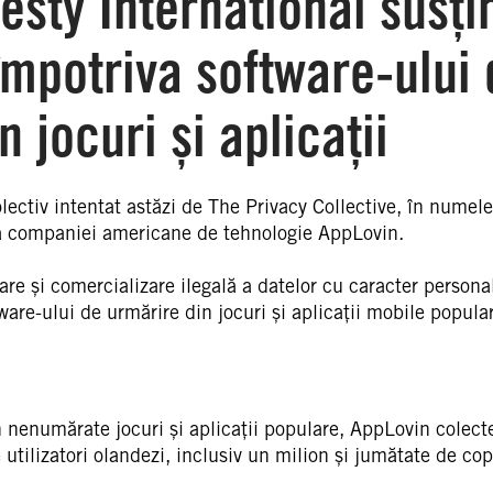
esty International susți
împotriva software-ului 
n jocuri și aplicații
ectiv intentat astăzi de The Privacy Collective, în numele
riva companiei americane de tehnologie AppLovin.
e și comercializare ilegală a datelor cu caracter personal
are-ului de urmărire din jocuri și aplicații mobile popula
n nenumărate jocuri și aplicații populare, AppLovin colect
utilizatori olandezi, inclusiv un milion și jumătate de copi