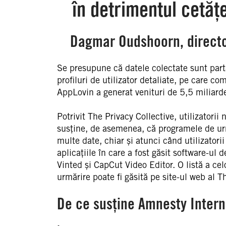
în detrimentul cetățen
Dagmar Oudshoorn, directo
Se presupune că datele colectate sunt parta
profiluri de utilizator detaliate, pe care c
AppLovin a generat venituri de 5,5 miliard
Potrivit The Privacy Collective, utilizatori
susține, de asemenea, că programele de ur
multe date, chiar și atunci când utilizatorii
aplicațiile în care a fost găsit software-u
Vinted și CapCut Video Editor. O listă a cel
urmărire poate fi găsită pe site-ul web al T
De ce susține Amnesty Intern