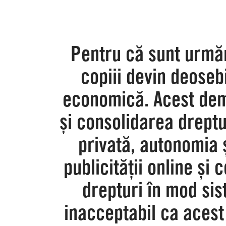
Pentru că sunt urmări
copiii devin deoseb
economică. Acest dem
și consolidarea drept
privată, autonomia 
publicității online și
drepturi în mod sis
inacceptabil ca acest