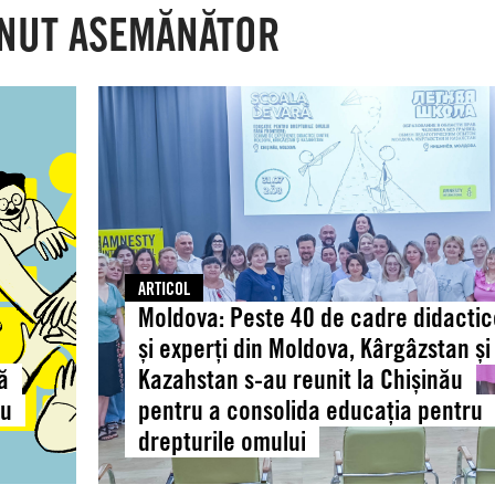
NUT ASEMĂNĂTOR
Moldova:
Peste
40
de
cadre
didactice
și
experți
ARTICOL
din
Moldova: Peste 40 de cadre didacti
Moldova,
și experți din Moldova, Kârgâzstan și
Kârgâzstan
ă
Kazahstan s-au reunit la Chișinău
și
ru
pentru a consolida educația pentru
Kazahstan
drepturile omului
s-
au