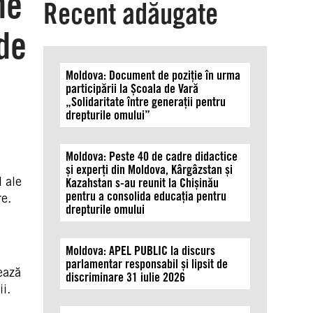
ne
Recent adăugate
de
Moldova: Document de poziție în urma
participării la Școala de Vară
„Solidaritate între generații pentru
drepturile omului”
Moldova: Peste 40 de cadre didactice
și experți din Moldova, Kârgâzstan și
 ale
Kazahstan s-au reunit la Chișinău
pentru a consolida educația pentru
re.
drepturile omului
Moldova: APEL PUBLIC la discurs
parlamentar responsabil și lipsit de
ează
discriminare 31 iulie 2026
i.