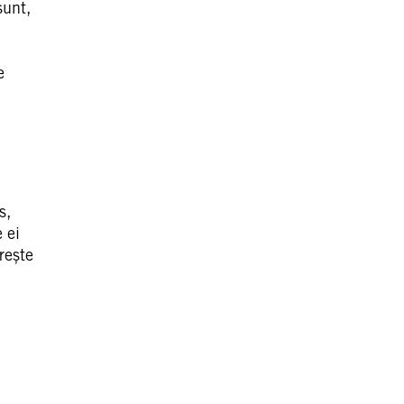
sunt,
e
s,
 ei
ărește