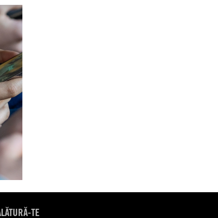
ALĂTURĂ-TE