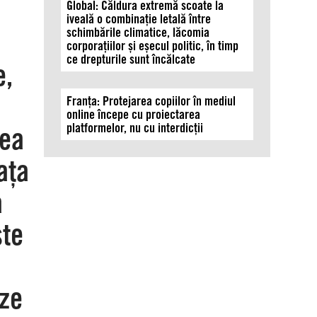
Global: Căldura extremă scoate la
iveală o combinație letală între
schimbările climatice, lăcomia
corporațiilor și eșecul politic, în timp
ce drepturile sunt încălcate
e,
Franța: Protejarea copiilor în mediul
online începe cu proiectarea
platformelor, nu cu interdicții
rea
ața
a
ste
eze