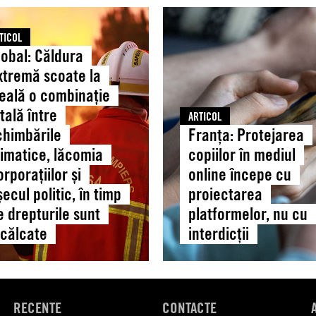
reunit
:
Franța:
la
a
Protejarea
Chișinău
TICOL
mă
copiilor
pentru
lobal: Căldura
în
a
xtremă scoate la
mediul
consolida
veală o combinație
online
educația
etală între
începe
ARTICOL
pentru
chimbările
Franța: Protejarea
nație
cu
drepturile
proiectarea
limatice, lăcomia
copiilor în mediul
omului
platformelor,
orporațiilor și
online începe cu
ările
nu
șecul politic, în timp
proiectarea
ice,
cu
e drepturile sunt
platformelor, nu cu
ia
interdicții
ncălcate
interdicții
țiilor
,
RECENTE
CONTACTE