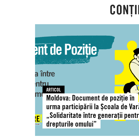
CONȚI
Moldova:
Document
de
poziție
în
urma
participării
la
Școala
ARTICOL
de
Moldova: Document de poziție în
Vară
urma participării la Școala de Var
„Solidaritate
„Solidaritate între generații pent
între
drepturile omului”
generații
pentru