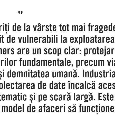
„
ți de la vârste tot mai fraged
it de vulnerabili la exploatarea
ers are un scop clar: proteja
urilor fundamentale, precum vi
și demnitatea umană. Industri
 colectarea de date încalcă ace
tematic și pe scară largă. Este
 model de afaceri să funcțion