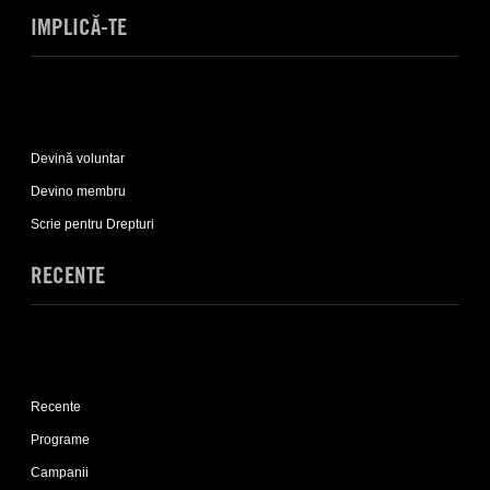
IMPLICĂ-TE
Expand
Implică-
Devină voluntar
te
sub-
Devino membru
list
Scrie pentru Drepturi
RECENTE
Expand
Recente
Recente
sub-
list
Programe
Campanii