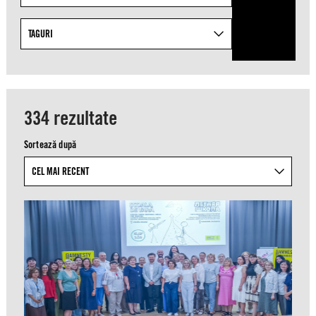
specific
topics
from
TAGURI
the
list
of
available
334 rezultate
taxonomies.
Sortează după