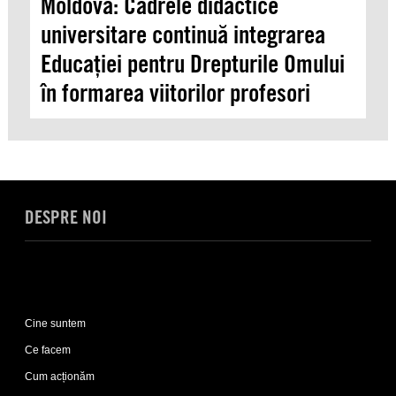
Moldova: Cadrele didactice
universitare continuă integrarea
Educației pentru Drepturile Omului
în formarea viitorilor profesori
DESPRE NOI
Expand
Despre
Cine suntem
noi
sub-
Ce facem
list
Cum acționăm