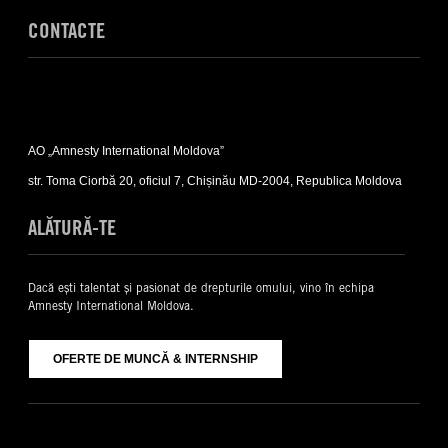
CONTACTE
Expand
Contacte
AO „Amnesty International Moldova”
sub-
list
str. Toma Ciorbă 20, oficiul 7, Chișinău MD-2004, Republica Moldova
ALĂTURĂ-TE
Dacă ești talentat și pasionat de drepturile omului, vino în echipa
Amnesty International Moldova.
OFERTE DE MUNCĂ & INTERNSHIP