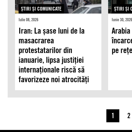
ŞTIRI ŞI COMUNICATE
ŞTIRI ŞI
Iulie 08, 2026
Iunie 30, 202
Iran: La șase luni de la
Arabia 
masacrarea
încarc
protestatarilor din
pe rețe
ianuarie, lipsa justiției
internaționale riscă să
favorizeze noi atrocități
1
2