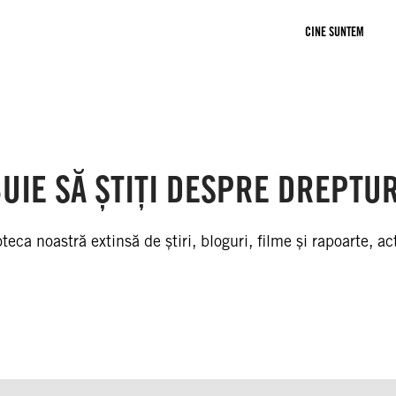
CINE SUNTEM
SEMNEAZĂ
DEVINO MEMBRU
DONEAZĂ
P
Expand sub-list
UIE SĂ ȘTIȚI DESPRE DREPTU
oteca noastră extinsă de știri, bloguri, filme și rapoarte, act