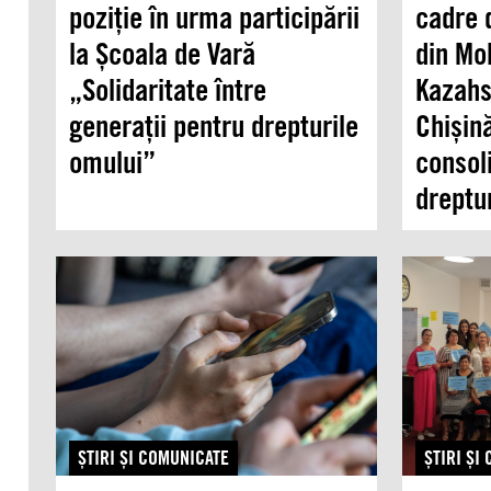
poziție în urma participării
cadre d
la Școala de Vară
din Mo
„Solidaritate între
Kazahs
generații pentru drepturile
Chișin
omului”
consol
dreptu
ŞTIRI ŞI COMUNICATE
ŞTIRI ŞI