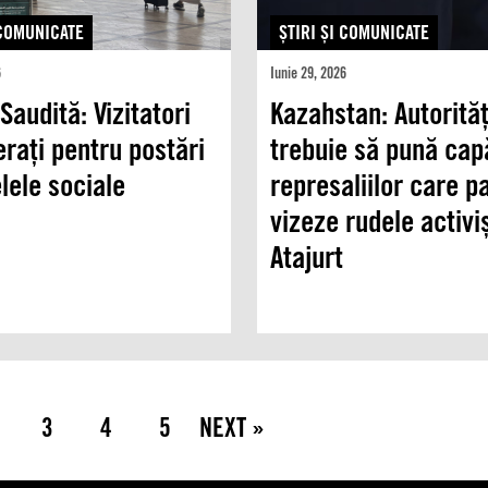
 COMUNICATE
ŞTIRI ŞI COMUNICATE
6
Iunie 29, 2026
Saudită: Vizitatori
Kazahstan: Autorităț
erați pentru postări
trebuie să pună cap
lele sociale
represaliilor care p
vizeze rudele activiș
Atajurt
3
4
5
NEXT »