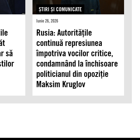
ŞTIRI ŞI COMUNICATE
Iunie 26, 2026
ile
Rusia: Autoritățile
ăt
continuă represiunea
ar să
împotriva vocilor critice,
tilor
condamnând la închisoare
politicianul din opoziție
Maksim Kruglov