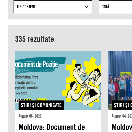
Refine
TIP CONTENT
ȚARĂ
your
search
results
by
335 rezultate
targeting
specific
topics
from
the
list
of
available
taxonomies.
ŞTIRI ŞI COMUNICATE
ŞTIRI ŞI
August 06, 2026
August 04, 20
Moldova: Document de
Moldov