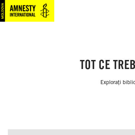
SKIP
TO
MAIN
CONTENT
TOT CE TREB
Explorați bibli