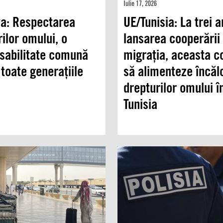
Iulie 17, 2026
a: Respectarea
UE/Tunisia: La trei a
ilor omului, o
lansarea cooperării 
sabilitate comună
migrația, aceasta c
 toate generațiile
să alimenteze încălc
drepturilor omului î
Tunisia