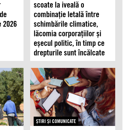
r
scoate la iveală o
 de
combinație letală între
e 2026
schimbările climatice,
lăcomia corporațiilor și
eșecul politic, în timp ce
drepturile sunt încălcate
ŞTIRI ŞI COMUNICATE