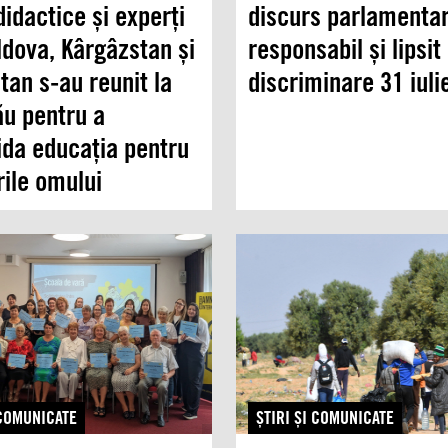
idactice și experți
discurs parlamenta
ldova, Kârgâzstan și
responsabil și lipsit
tan s-au reunit la
discriminare 31 iuli
ău pentru a
ida educația pentru
rile omului
 COMUNICATE
ŞTIRI ŞI COMUNICATE