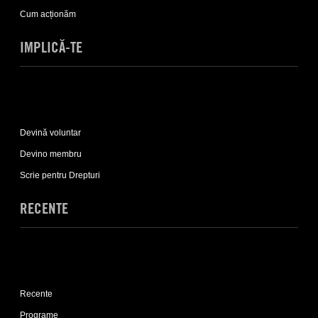
list
Cum acționăm
IMPLICĂ-TE
Expand
Implică-
Devină voluntar
te
sub-
Devino membru
list
Scrie pentru Drepturi
RECENTE
Expand
Recente
Recente
sub-
list
Programe