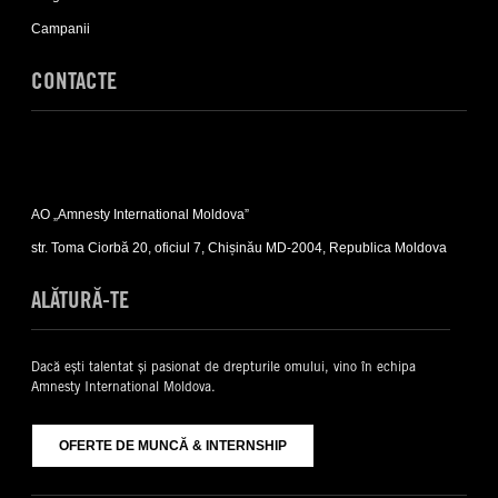
Campanii
CONTACTE
Expand
Contacte
AO „Amnesty International Moldova”
sub-
list
str. Toma Ciorbă 20, oficiul 7, Chișinău MD-2004, Republica Moldova
ALĂTURĂ-TE
Dacă ești talentat și pasionat de drepturile omului, vino în echipa
Amnesty International Moldova.
OFERTE DE MUNCĂ & INTERNSHIP