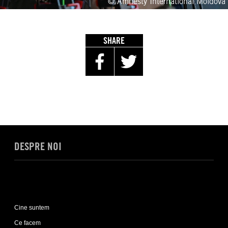
© Amnesty International Moldova
SHARE
DESPRE NOI
Expand
Despre
Cine suntem
noi
sub-
Ce facem