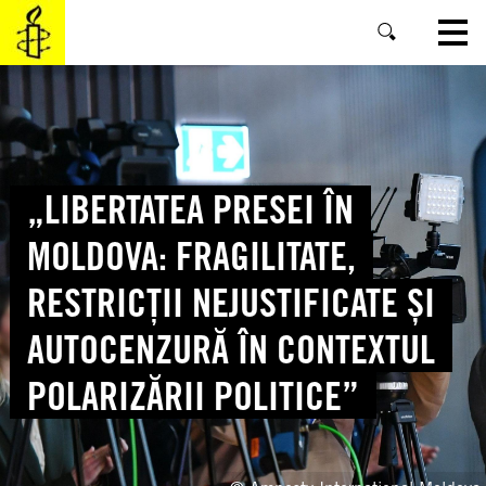
SKIP
TO
MAIN
CONTENT
„LIBERTATEA PRESEI ÎN
MOLDOVA: FRAGILITATE,
RESTRICȚII NEJUSTIFICATE ȘI
AUTOCENZURĂ ÎN CONTEXTUL
POLARIZĂRII POLITICE”