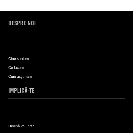
DESPRE NOI
Expand
Despre
Cine suntem
noi
sub-
Ce facem
list
Cum acționăm
IMPLICĂ-TE
Expand
Implică-
Devină voluntar
te