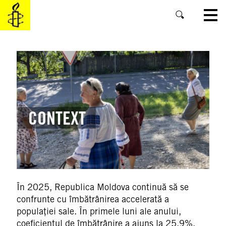
SKIP
TO
MAIN
CONTENT
CONTEXT
În 2025, Republica Moldova continuă să se
confrunte cu îmbătrânirea accelerată a
populației sale. În primele luni ale anului,
coeficientul de îmbătrânire a ajuns la 25,9%,