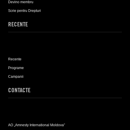
sub-
Devino membru
list
Scrie pentru Drepturi
RECENTE
Expand
Recente
Recente
sub-
list
Programe
Campanii
CONTACTE
Expand
Contacte
AO „Amnesty International Moldova”
sub-