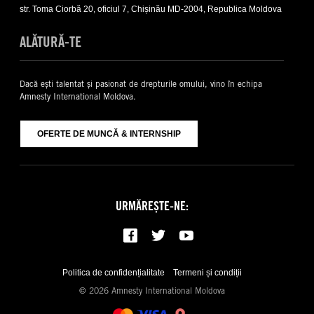
list
str. Toma Ciorbă 20, oficiul 7, Chișinău MD-2004, Republica Moldova
ALĂTURĂ-TE
Dacă ești talentat și pasionat de drepturile omului, vino în echipa
Amnesty International Moldova.
OFERTE DE MUNCĂ & INTERNSHIP
URMĂREȘTE-NE:
Politica de confidențialitate
Termeni și condiții
© 2026 Amnesty International Moldova