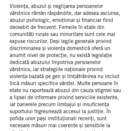
Violența, abuzul și neglijarea persoanelor
vârstnice rămân răspândite, dar adesea ascunse,
abuzul psihologic, emoțional și financiar fiind
deosebit de frecvent. Femeile în etate din
comunități rurale sau minoritare sunt cele mai
expuse riscurilor. Deși legile generale privind
discriminarea și violența domestică oferă un
anumit nivel de protecție, nu există legislație
dedicată abuzului împotriva persoanelor
vârstnice, iar strategiile naționale privind
violența bazată pe gen și îmbătrânirea nu includ
încă măsuri specifice vârstei. Multe persoane în
etate nu raportează abuzul din cauza stigmei sau
a lipsei de informare privind serviciile existente,
iar barierele precum limbajul și insuficiența
suportului îngreunează accesul la justiție. În
pofida unor pași instituționali recenți, sunt
necesare măsuri mai coerente și sensibile la