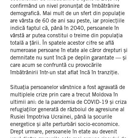
confirmând un nivel pronunțat de îmbătrânire
demografică. Mai mult de un sfert din populație
are vârsta de 60 de ani sau peste, iar proiecțiile
indică faptul că, până în 2040, persoanele în
vârstă ar putea constitui o treime din populația
totală a țării. În spatele acestor cifre se află
numeroase persoane în etate ale căror drepturi și
demnitate nu sunt încă pe deplin garantate — și
care acum se confruntă cu provocările
îmbătrânirii într-un stat aflat încă în tranziție.
Situația persoanelor vârstnice a fost agravată de
multiplele crize prin care a trecut Moldova în
ultimii ani: de la pandemia de COVID-19 și criza
refugiaților generată de războiul de agresiune al
Rusiei împotriva Ucrainei, până la șocurile
energetice și alte perturbări socio-economice.
Drept urmare, persoanele în etate au devenit