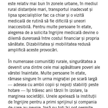
este relativ mai bun în zonele urbane, în mediul
rural distanțele mari, transportul inadecvat și
lipsa specialiștilor fac ca chiar și o vizită
medicală de rutină să fie dificilă și uneori
inaccesibilă. Pentru multe persoane în etate,
alegerea de a solicita îngrijire medicală devine o
dilemă dureroasă între costul financiar și propria
sănătate. Dizabilitatea și mobilitatea redusă
amplifică aceste provocări.
În numeroase comunități rurale, singurătatea a
devenit una dintre cele mai apăsătoare poveri ale
vârstei înaintate. Multe persoane în etate,
rămase singure în urma migrației pe scară largă
— adesea cu ambii copii și nepoți stabiliți peste
hotare — își trăiesc anii târzii în izolare, la
marginea societății. Unele apelează la instituții
de îngrijire pentru a primi sprijinul și compania
de care au nevoie, însă nu toți își pot permite