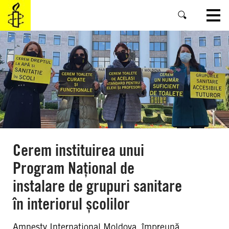
SKIP
TO
MAIN
CONTENT
Cerem instituirea unui
Program Național de
instalare de grupuri sanitare
în interiorul școlilor
Amnesty International Moldova, împreună