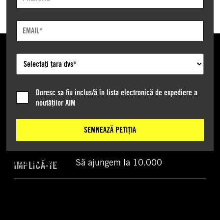
Required
Field
Email
Address.
Required
DESPRE NOI
Field
Doresc sa fiu inclus/ă în lista electronică de expediere a
Expand
noutăților AIM
Despre
Cine suntem
noi
sub-
Ce facem
SEMNEAZĂ PETIȚIA
list
Cum acționăm
153 au semnat.
Să ajungem la 10.000
IMPLICĂ-TE
1.53%
Expand
Implică-