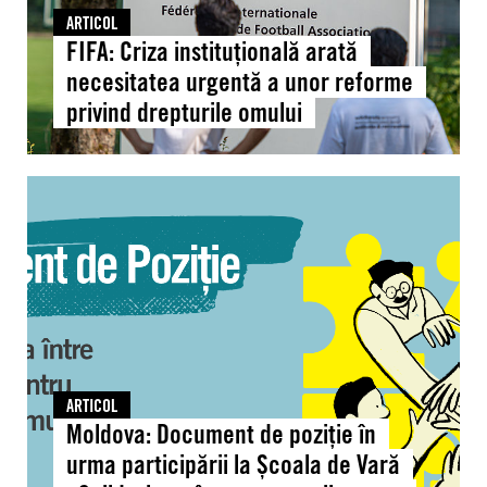
privind
ARTICOL
drepturile
FIFA: Criza instituțională arată
omului
necesitatea urgentă a unor reforme
privind drepturile omului
Moldova:
Document
de
poziție
în
urma
participării
la
Școala
ARTICOL
de
Moldova: Document de poziție în
Vară
urma participării la Școala de Vară
„Solidaritate