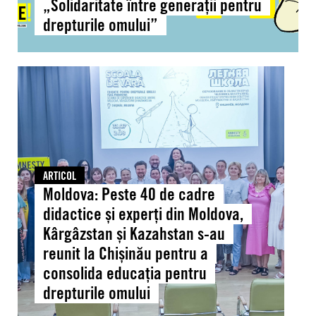
„Solidaritate între generații pentru
între
drepturile omului”
generații
pentru
drepturile
Moldova:
omului”
Peste
40
de
cadre
didactice
și
ARTICOL
Moldova: Peste 40 de cadre
experți
din
didactice și experți din Moldova,
Moldova,
Kârgâzstan și Kazahstan s-au
Kârgâzstan
reunit la Chișinău pentru a
și
consolida educația pentru
Kazahstan
drepturile omului
s-
au