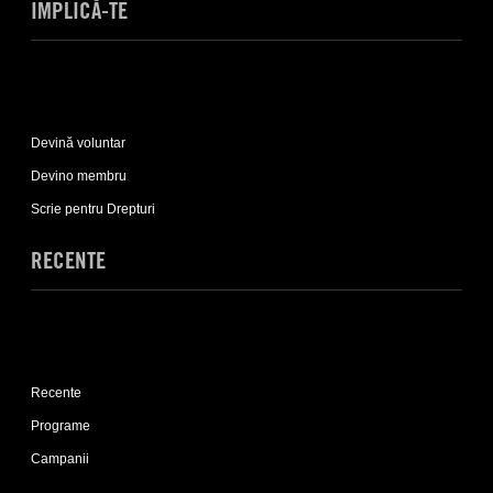
IMPLICĂ-TE
Expand
Implică-
Devină voluntar
te
sub-
Devino membru
list
Scrie pentru Drepturi
RECENTE
Expand
Recente
Recente
sub-
list
Programe
Campanii