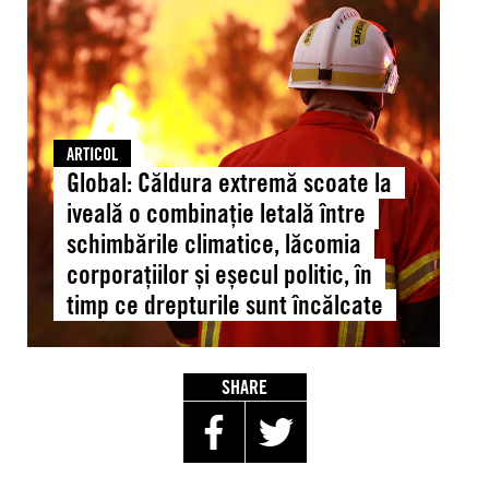
extremă
scoate
la
iveală
o
combinație
ARTICOL
letală
Global: Căldura extremă scoate la
între
iveală o combinație letală între
schimbările
schimbările climatice, lăcomia
climatice,
corporațiilor și eșecul politic, în
lăcomia
timp ce drepturile sunt încălcate
corporațiilor
și
eșecul
politic,
SHARE
în
timp
ce