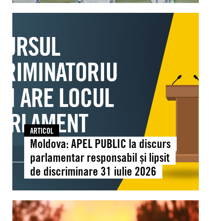
reunit
Moldova:
la
APEL
Chișinău
PUBLIC
pentru
la
a
discurs
consolida
parlamentar
educația
responsabil
pentru
și
drepturile
lipsit
omului
de
ARTICOL
discriminare
Moldova: APEL PUBLIC la discurs
31
parlamentar responsabil și lipsit
iulie
de discriminare 31 iulie 2026
2026
Global:
Căldura