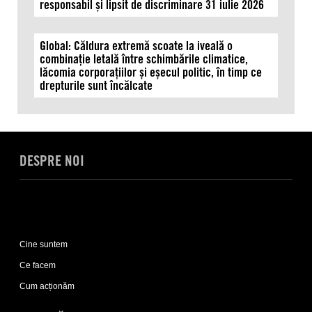
responsabil și lipsit de discriminare 31 iulie 2026
Global: Căldura extremă scoate la iveală o
combinație letală între schimbările climatice,
lăcomia corporațiilor și eșecul politic, în timp ce
drepturile sunt încălcate
DESPRE NOI
Expand
Despre
Cine suntem
noi
sub-
Ce facem
list
Cum acționăm