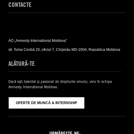
CONTACTE
Expand
Contacte
AO „Amnesty International Moldova”
sub-
list
str. Toma Ciorbă 20, oficiul 7, Chișinău MD-2004, Republica Moldova
ALĂTURĂ-TE
Dacă ești talentat și pasionat de drepturile omului, vino în echipa
Amnesty International Moldova.
OFERTE DE MUNCĂ & INTERNSHIP
URMĂREȘTE-NE: