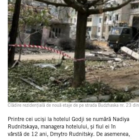
Clădire rezidențială de nouă etaje de pe strada Budzhaska nr. 23 din 
Printre cei uciși la hotelul Godji se numără Nadiya
Rudnitskaya, managera hotelului, și fiul ei în
vârstă de 12 ani, Dmytro Rudnitsky. De asemenea,