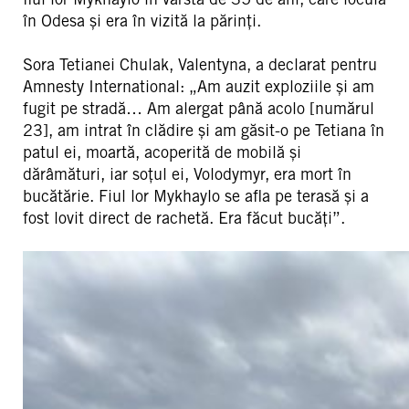
în Odesa și era în vizită la părinți.
Sora Tetianei Chulak, Valentyna, a declarat pentru
Amnesty International: „Am auzit exploziile și am
fugit pe stradă… Am alergat până acolo [numărul
23], am intrat în clădire și am găsit-o pe Tetiana în
patul ei, moartă, acoperită de mobilă și
dărâmături, iar soțul ei, Volodymyr, era mort în
bucătărie. Fiul lor Mykhaylo se afla pe terasă și a
fost lovit direct de rachetă. Era făcut bucăți”.