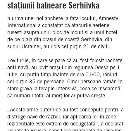
stațiunii balneare Serhiivka
n urma unei noi anchete la fața locului, Amnesty
International a constatat că atacurile aeriene
rusești asupra unui bloc de locuit și a unui hotel
de pe plaja din orașul de coastă Serhiivka, din
sudul Ucrainei, au ucis cel puțin 21 de civili.
Loviturile, în care se pare că au fost folosit rachete
anti-navă, au lovit orașul din regiunea Odesa pe 1
iulie, cu puțin timp înainte de ora 01:00, rănind
cel puțin 35 de persoane. Cinci persoane rămân în
stare gravă la terapie intensivă, ceea ce înseamnă
că numărul total al morților ar putea crește.
„Aceste arme puternice au fost concepute pentru a
distruge nave de război, iar aplicarea lor în zone
rezidențiale este extrem de necugetată”, a declarat
Donatella Rovera, consiliera principală de răspuns