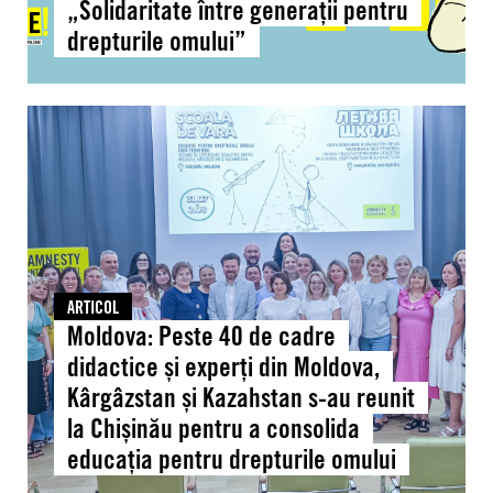
„Solidaritate între generații pentru
între
drepturile omului”
generații
pentru
drepturile
Moldova:
omului”
Peste
40
de
cadre
didactice
și
experți
ARTICOL
din
Moldova: Peste 40 de cadre
Moldova,
didactice și experți din Moldova,
Kârgâzstan
Kârgâzstan și Kazahstan s-au reunit
și
la Chișinău pentru a consolida
Kazahstan
educația pentru drepturile omului
s-
au