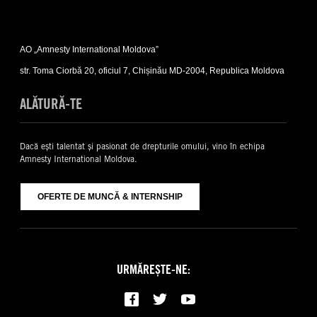
Expand
Contacte
AO „Amnesty International Moldova”
sub-
list
str. Toma Ciorbă 20, oficiul 7, Chișinău MD-2004, Republica Moldova
ALĂTURĂ-TE
Dacă ești talentat și pasionat de drepturile omului, vino în echipa
Amnesty International Moldova.
OFERTE DE MUNCĂ & INTERNSHIP
URMĂREȘTE-NE: