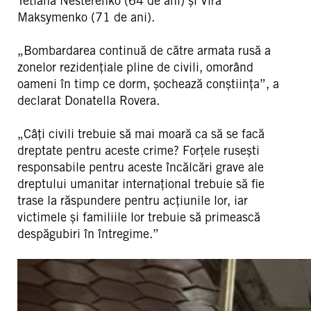
Tetiana Nesterenko (64 de ani) și Vira
Maksymenko (71 de ani).
„Bombardarea continuă de către armata rusă a
zonelor rezidențiale pline de civili, omorând
oameni în timp ce dorm, șochează conștiința”, a
declarat Donatella Rovera.
„Câți civili trebuie să mai moară ca să se facă
dreptate pentru aceste crime? Forțele rusești
responsabile pentru aceste încălcări grave ale
dreptului umanitar internațional trebuie să fie
trase la răspundere pentru acțiunile lor, iar
victimele și familiile lor trebuie să primească
despăgubiri în întregime.”