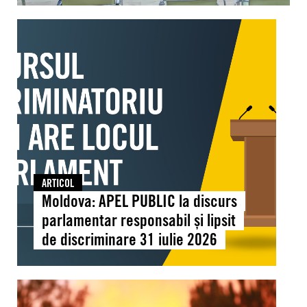
reunit
Moldova:
la
APEL
Chișinău
PUBLIC
pentru
la
a
discurs
consolida
parlamentar
educația
responsabil
pentru
și
drepturile
lipsit
omului
de
ARTICOL
discriminare
Moldova: APEL PUBLIC la discurs
31
parlamentar responsabil și lipsit
iulie
de discriminare 31 iulie 2026
2026
Global:
Căldura