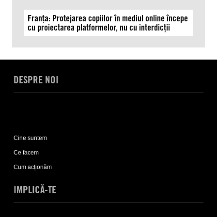
Franța: Protejarea copiilor în mediul online începe
cu proiectarea platformelor, nu cu interdicții
DESPRE NOI
Expand
Despre
Cine suntem
noi
sub-
Ce facem
list
Cum acționăm
IMPLICĂ-TE