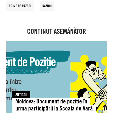
CRIME DE RĂZBOI
RĂZBOI
CONȚINUT ASEMĂNĂTOR
Moldova:
Document
de
poziție
în
urma
participării
la
Școala
ARTICOL
de
Moldova: Document de poziție în
Vară
urma participării la Școala de Vară
„Solidaritate