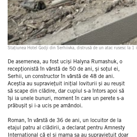
Stațiunea Hotel Godji din Serhiivka, distrusă de un atac rusesc la 1 iu
De asemenea, au fost uciși Halyna Rumashuk, o
recepționistă în vârstă de 50 de ani, și soțul ei,
Serhii, un constructor în vârstă de 48 de ani.
Aceștia au supraviețuit inițial loviturii și au reușit
să scape din clădire, dar cuplul s-a întors apoi să
își ia unele bunuri, moment în care un perete s-a
prăbușit și i-a ucis pe amândoi.
Roman, în vârstă de 36 de ani, un locuitor de la
etajul patru al clădirii, a declarat pentru Amnesty
International că el și mama sa au supraviețuit doar