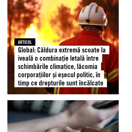
extremă
scoate
la
iveală
o
combinație
ARTICOL
letală
Global: Căldura extremă scoate la
între
iveală o combinație letală între
schimbările
schimbările climatice, lăcomia
climatice,
corporațiilor și eșecul politic, în
lăcomia
timp ce drepturile sunt încălcate
corporațiilor
și
eșecul
Franța:
politic,
Protejarea
în
copiilor
timp
în
ce
mediul