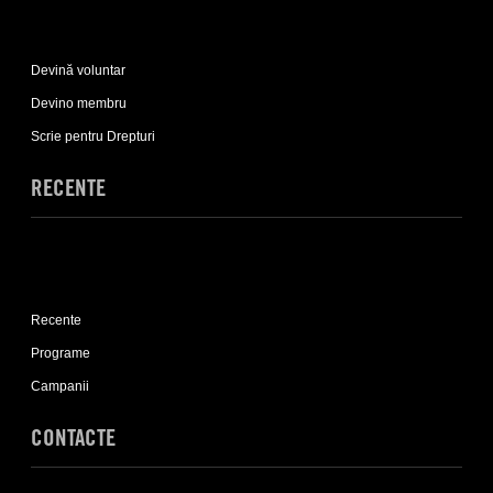
Expand
Implică-
Devină voluntar
te
sub-
Devino membru
list
Scrie pentru Drepturi
RECENTE
Expand
Recente
Recente
sub-
list
Programe
Campanii
CONTACTE