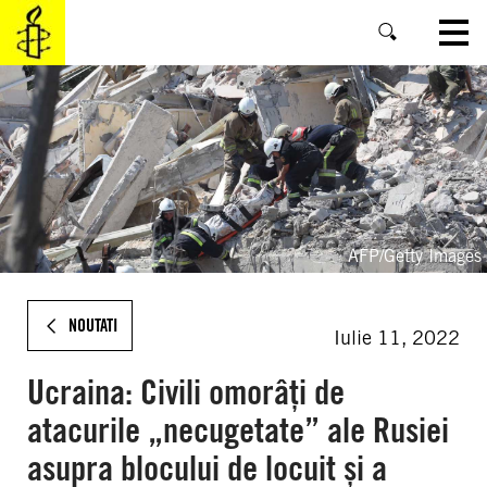
SKIP
TO
MAIN
CONTENT
AFP/Getty Images
NOUTATI
Iulie 11, 2022
Ucraina: Civili omorâți de
atacurile „necugetate” ale Rusiei
asupra blocului de locuit și a