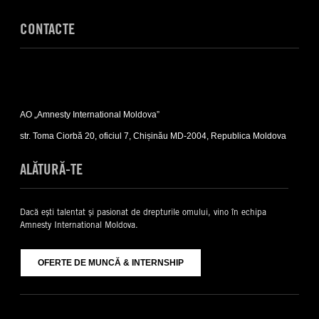
CONTACTE
Expand
Contacte
AO „Amnesty International Moldova”
sub-
list
str. Toma Ciorbă 20, oficiul 7, Chișinău MD-2004, Republica Moldova
ALĂTURĂ-TE
Dacă ești talentat și pasionat de drepturile omului, vino în echipa
Amnesty International Moldova.
OFERTE DE MUNCĂ & INTERNSHIP