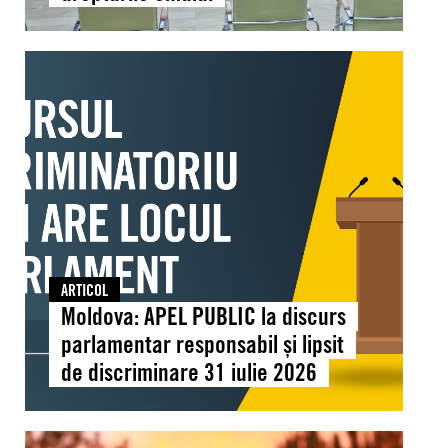
au
reunit
Moldova:
la
APEL
Chișinău
PUBLIC
pentru
la
a
discurs
consolida
parlamentar
educația
responsabil
pentru
și
drepturile
lipsit
omului
de
ARTICOL
discriminare
Moldova: APEL PUBLIC la discurs
31
parlamentar responsabil și lipsit
iulie
de discriminare 31 iulie 2026
2026
Global: