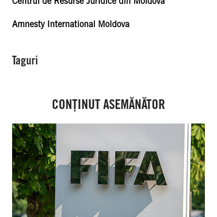
Centrul de Resurse Juridice din Moldova
Amnesty International Moldova
Taguri
CONȚINUT ASEMĂNĂTOR
FIFA:
Criza
instituțională
arată
necesitatea
urgentă
a
unor