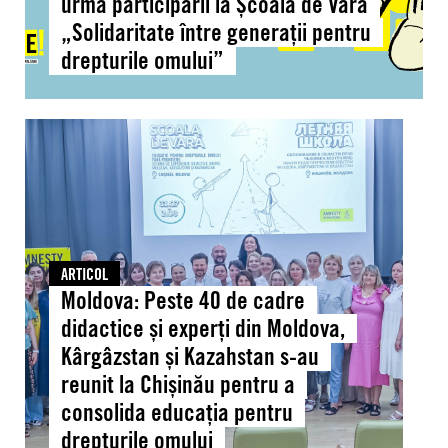
urma participării la Școala de Vară
„Solidaritate
„Solidaritate între generații pentru
între
drepturile omului”
generații
pentru
drepturile
Moldova:
omului”
Peste
40
de
cadre
didactice
și
ARTICOL
Moldova: Peste 40 de cadre
experți
din
didactice și experți din Moldova,
Moldova,
Kârgâzstan și Kazahstan s-au
Kârgâzstan
reunit la Chișinău pentru a
și
consolida educația pentru
Kazahstan
drepturile omului
s-