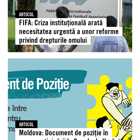
reforme
privind
ARTICOL
drepturile
FIFA: Criza instituțională arată
omului
necesitatea urgentă a unor reforme
privind drepturile omului
Moldova:
Document
de
poziție
în
urma
participării
la
Școala
ARTICOL
de
Moldova: Document de poziție în
Vară