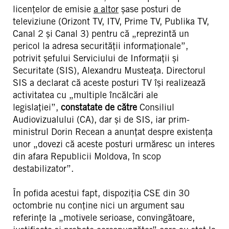
licențelor de emisie
a altor
șase posturi de
televiziune (Orizont TV, ITV, Prime TV, Publika TV,
Canal 2 și Canal 3) pentru că „reprezintă un
pericol la adresa securității informaționale”,
potrivit șefului Serviciului de Informații și
Securitate (SIS), Alexandru Musteața. Directorul
SIS a declarat că aceste posturi TV își realizează
activitatea cu „multiple încălcări ale
legislației”,
constatate de
către
Consiliul
Audiovizualului (CA), dar și de SIS, iar prim-
ministrul Dorin Recean a anunțat despre existența
unor „dovezi că aceste posturi urmăresc un interes
din afara Republicii Moldova, în scop
destabilizator”.
În pofida acestui fapt, dispoziția CSE din 30
octombrie nu conține nici un argument sau
referințe la „motivele serioase, convingătoare,