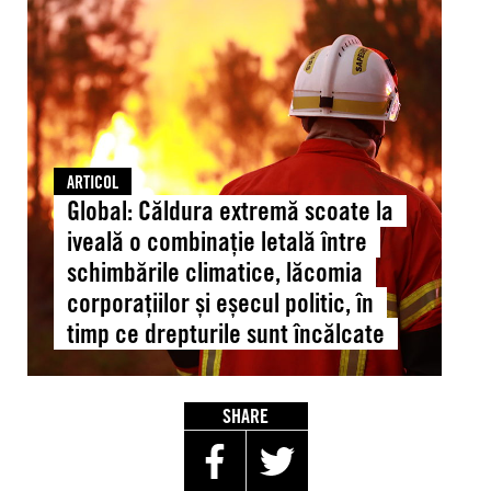
Căldura
extremă
scoate
la
iveală
o
combinație
ARTICOL
letală
Global: Căldura extremă scoate la
între
iveală o combinație letală între
schimbările
schimbările climatice, lăcomia
climatice,
corporațiilor și eșecul politic, în
lăcomia
timp ce drepturile sunt încălcate
corporațiilor
și
eșecul
politic,
SHARE
în
timp