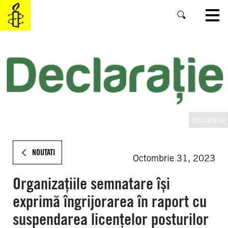
SKIP
TO
MAIN
CONTENT
declaratie
NOUTATI
Octombrie 31, 2023
Organizațiile semnatare își
exprimă îngrijorarea în raport cu
suspendarea licențelor posturilor