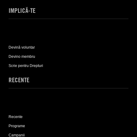
IMPLICĂ-TE
Expand
Implică-
Devină voluntar
te
sub-
Devino membru
list
Scrie pentru Drepturi
RECENTE
Expand
Recente
Recente
sub-
list
Programe
Campanii